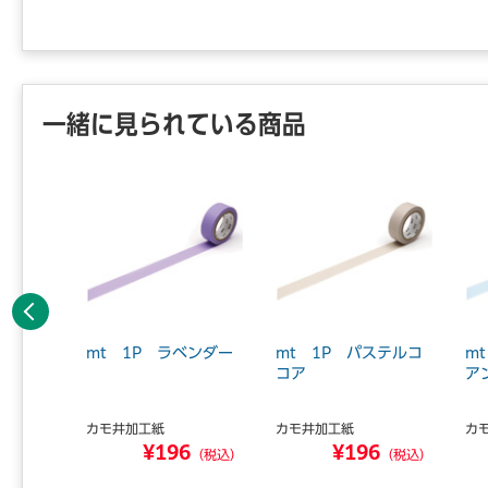
一緒に見られている商品
前へ
ート・ス
mt 1P ラベンダー
mt 1P パステルコ
m
キングテ
コア
ア
カモ井加工紙
カモ井加工紙
カ
¥196
¥196
8
（税込）
（税込）
（税込）