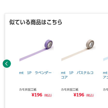
似ている商品はこちら
前へ
輝度 散
mt 1P ラベンダー
mt 1P パステルコ
m
 マステ
コア
ア
カモ井加工紙
カモ井加工紙
カ
8
¥196
¥196
（税込）
（税込）
（税込）