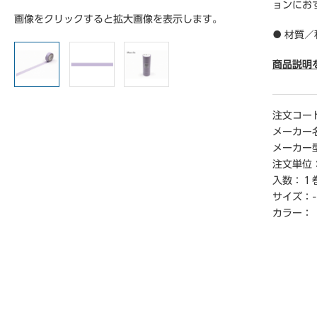
ョンにお
画像をクリックすると拡大画像を表示します。
● 材質／
● サイズ
● 単位
商品説明
【ご注意
※実際の
注文コー
場合がご
メーカー
メーカー
注文単位
入数：
１
サイズ：
-
カラー：