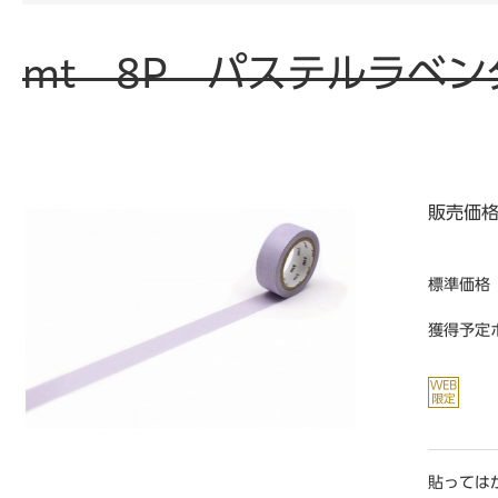
mt 8P パステルラベン
販売価
標準価格
獲得予定
貼っては