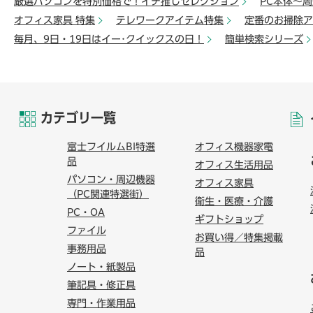
厳選パソコンを特別価格で！イチ推しセレクション
PC本体～
オフィス家具 特集
テレワークアイテム特集
定番のお掃除ア
毎月、9日・19日はイー･クイックスの日！
簡単検索シリーズ
カテゴリ一覧
富士フイルムBI特選
オフィス機器家電
品
オフィス生活用品
パソコン・周辺機器
オフィス家具
（PC関連特選街）
衛生・医療・介護
PC・OA
ギフトショップ
ファイル
お買い得／特集掲載
事務用品
品
ノート・紙製品
筆記具・修正具
専門・作業用品