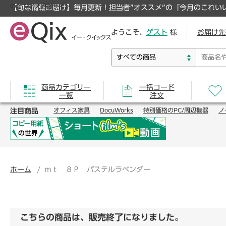
のオフィス通販サイト
【旬な情報お届け】毎月更新！担当者”オススメ”の『今月のこれい
ようこそ、
ゲスト
様
お届け先
商品カテゴリー
一括コード
一覧
注文
注目商品
オフィス家具
DocuWorks
特別価格のPC/周辺機器
ノ
ホーム
ｍｔ ８Ｐ パステルラベンダー
こちらの商品は、販売終了になりました。