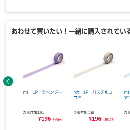
あわせて買いたい！一緒に購入されてい
前へ
輝度 散
mt 1P ラベンダー
mt 1P パステルコ
m
 マステ
コア
ア
カモ井加工紙
カモ井加工紙
カ
8
¥196
¥196
（税込）
（税込）
（税込）