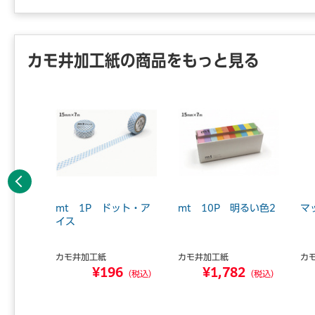
カモ井加工紙の商品をもっと見る
前へ
 8P
mt 1P ドット・ア
mt 10P 明るい色2
マ
イス
カモ井加工紙
カモ井加工紙
カ
0
¥196
¥1,782
（税込）
（税込）
（税込）