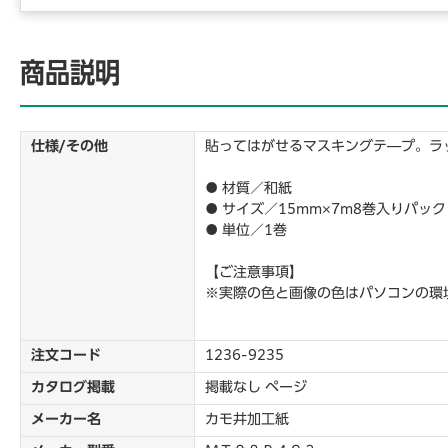
商品説明
仕様/その他
貼ってはがせるマスキングテ―プ。ラ
● 材質／和紙
● サイズ／15mm×7m8巻入りパック
● 単位／1巻
【ご注意事項】
※実際の色と画像の色はパソコンの環
注文コード
1236-9235
カタログ掲載
掲載なし ページ
メーカー名
カモ井加工紙