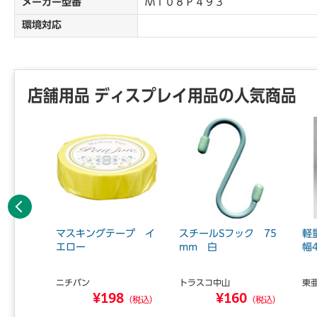
メーカー型番
ＭＴ０８Ｐ４９３
環境対応
店舗用品 ディスプレイ用品の人気商品
前へ
ープ ダ
マスキングテープ イ
スチールSフック 75
軽
ン 【お
エロー
mm 白
幅
...
ニチバン
トラスコ中山
東
¥198
¥160
8
（税込）
（税込）
（税込）