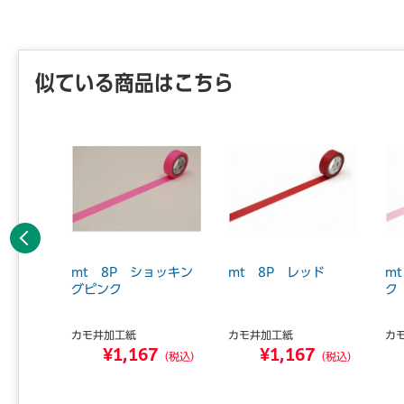
似ている商品はこちら
前へ
イップク
mt 8P ショッキン
mt 8P レッド
m
 マステ
グピンク
ク
カモ井加工紙
カモ井加工紙
カ
8
¥1,167
¥1,167
（税込）
（税込）
（税込）