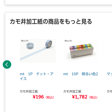
カモ井加工紙の商品をもっと見る
前へ
 8P
mt 1P ドット・ア
mt 10P 明るい色2
マ
イス
カモ井加工紙
カモ井加工紙
カ
0
¥196
¥1,782
（税込）
（税込）
（税込）