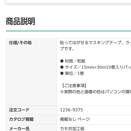
商品説明
仕様/その他
貼ってはがせるマスキングテ―プ。ラ
プです。
● 材質／和紙
● サイズ／15mm×30m10巻入りパ
● 単位／1巻
【ご注意事項】
※実際の色と画像の色はパソコンの環
注文コード
1236-9375
カタログ掲載
掲載なし ページ
メーカー名
カモ井加工紙