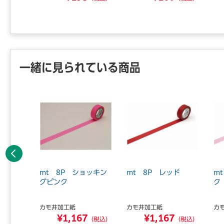
一緒に見られている商品
前へ
ベンダー
mt 8P ショッキン
mt 8P レッド
m
グピンク
ク
カモ井加工紙
カモ井加工紙
カ
6
¥1,167
¥1,167
（税込）
（税込）
（税込）