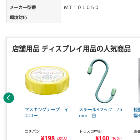
メーカー型番
ＭＴ１０Ｌ０５０
環境対応
店舗用品 ディスプレイ用品の人気商品
前へ
ル 黒
マスキングテープ イ
スチールSフック 75
軽
エロー
mm 白
幅
ニチバン
トラスコ中山
東
0
¥198
¥160
（税込）
（税込）
（税込）