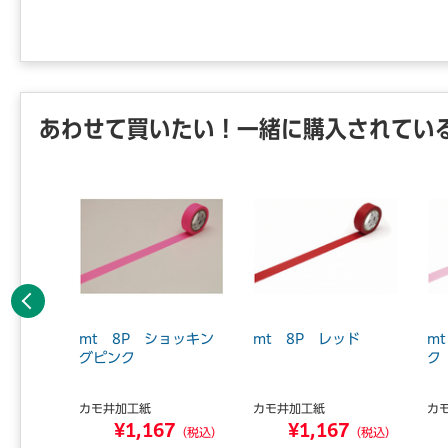
あわせて買いたい！一緒に購入されてい
前へ
イップク
mt 8P ショッキン
mt 8P レッド
m
 マステ
グピンク
ク
カモ井加工紙
カモ井加工紙
カ
8
¥1,167
¥1,167
（税込）
（税込）
（税込）