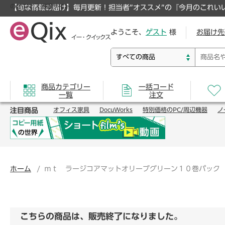
のオフィス通販サイト
【旬な情報お届け】毎月更新！担当者”オススメ”の『今月のこれい
ようこそ、
ゲスト
様
お届け先
商品カテゴリー
一括コード
一覧
注文
注目商品
オフィス家具
DocuWorks
特別価格のPC/周辺機器
ノ
ホーム
ｍｔ ラージコアマットオリーブグリーン１０巻パック
こちらの商品は、販売終了になりました。