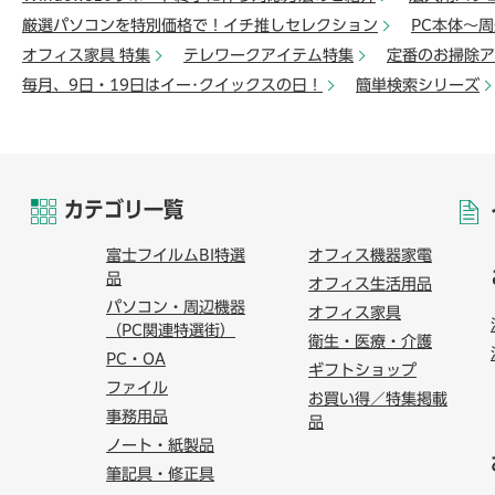
厳選パソコンを特別価格で！イチ推しセレクション
PC本体～
オフィス家具 特集
テレワークアイテム特集
定番のお掃除ア
毎月、9日・19日はイー･クイックスの日！
簡単検索シリーズ
カテゴリ一覧
富士フイルムBI特選
オフィス機器家電
品
オフィス生活用品
パソコン・周辺機器
オフィス家具
（PC関連特選街）
衛生・医療・介護
PC・OA
ギフトショップ
ファイル
お買い得／特集掲載
事務用品
品
ノート・紙製品
筆記具・修正具