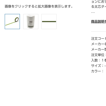
ョンにお
画像をクリックすると拡大画像を表示します。
る太芯タ
● 材質／
● サイズ
商品説明
● 単位
【ご注意
注文コー
※実際の
メーカー
場合がご
メーカー
注文単位
入数：
１
サイズ：
-
カラー：