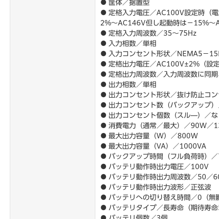
● 筐体／据置型
● 定格入力電圧／AC100V設定時（電圧
2%～AC146V但し起動時は－15%
● 定格入力周波数／35～75Hz
● 入力相数／単相
● 入力コンセント形状／NEMA5－15
● 定格出力電圧／AC100V±2%（設
● 定格出力周波数／入力周波数に同期、ご
● 出力相数／単相
● 出力コンセント形状／抜け防止コン
● 出力コンセント数（バックアップ）
● 出力コンセント個数（スル―）／な
● 消費電力（通常／最大）／90W／1
● 最大出力容量（W）／800W
● 最大出力容量（VA）／1000VA
● バックアップ時間（フル負荷時）／
● バッテリ動作時出力電圧／100V
● バッテリ動作時出力周波数／50／60
● バッテリ動作時出力波形／正弦波
● バッテリへの切り替え時間／0（無
● バッテリタイプ／長寿命（期待寿命
● バッテリ個数／3個