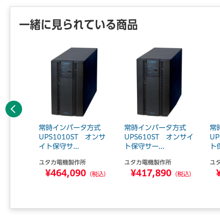
一緒に見られている商品
前へ
タ方式
常時インバータ方式
常時インバータ方式
常
 無償保
UPS1010ST オンサ
UPS610ST オンサイ
U
イト保守サ...
ト保守サー...
ト保
所
ユタカ電機製作所
ユタカ電機製作所
ユ
0
¥464,090
¥417,890
（税込）
（税込）
（税込）