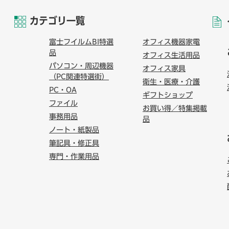
カテゴリ一覧
富士フイルムBI特選
オフィス機器家電
品
オフィス生活用品
パソコン・周辺機器
オフィス家具
（PC関連特選街）
衛生・医療・介護
PC・OA
ギフトショップ
ファイル
お買い得／特集掲載
事務用品
品
ノート・紙製品
筆記具・修正具
専門・作業用品