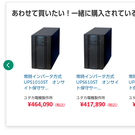
あわせて買いたい！一緒に購入されてい
前へ
 UPS
常時インバータ方式
常時インバータ方式
常
償保証延
UPS1010ST オンサ
UPS610ST オンサイ
U
イト保守サ...
ト保守サー...
ト保
所
ユタカ電機製作所
ユタカ電機製作所
ユ
0
¥464,090
¥417,890
（税込）
（税込）
（税込）