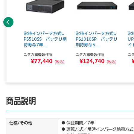
前へ
タ方式
常時インバータ方式U
常時インバータ方式U
常
 バッテ
PS510SS バッテリ期
PS1010SP バッテリ
U
待寿命7年...
期待寿命5...
イト
所
ユタカ電機製作所
ユタカ電機製作所
ユ
0
¥77,440
¥124,740
（税込）
（税込）
（税込）
商品説明
仕様/その他
● 保証期間／7年
● 運転方式／常時インバ―タ給電方式