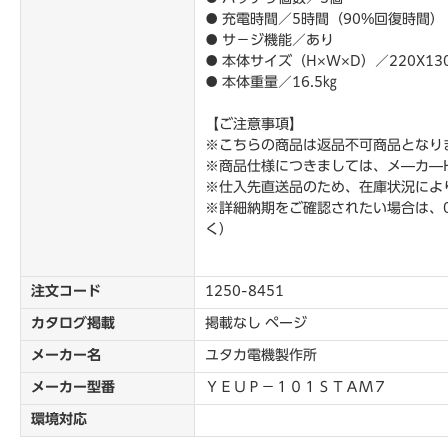
● 充電時間／5時間（90%回復時間）
● サ－ジ機能／あり
● 本体サイズ（H×W×D）／220X13
● 本体重量／16.5㎏
【ご注意事項】
※こちらの商品は返品不可商品となり
※商品仕様につきましては、メ―カ―
※仕入先直送品のため、在庫状況によ
※詳細納期をご確認されたい場合は、0
く）
注文コード
1250-8451
カタログ掲載
掲載なし ページ
メーカー名
ユタカ電機製作所
メーカー型番
ＹＥＵＰ－１０１ＳＴＡＭ７
環境対応