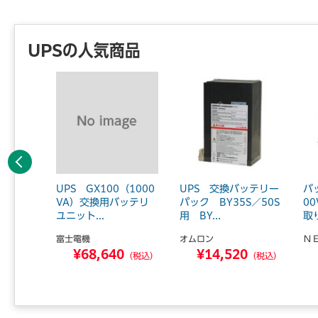
UPSの人気商品
前へ
 BU2
UPS GX100（1000
UPS 交換バッテリー
バ
無償保証
VA）交換用バッテリ
パック BY35S／50S
0
ユニット...
用 BY...
取
富士電機
オムロン
Ｎ
0
¥68,640
¥14,520
（税込）
（税込）
（税込）