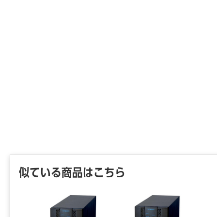
● バッテ
● バッ
● バッ
合
● バッ
● バッテ
● 充電時
● サ－
● 本体サ
● 本体重
【ご注意
※こちら
※商品仕
※仕入先
けできな
似ている商品はこちら
※詳細納期
連絡くだ
ら18時3