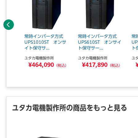
前へ
 UPS
常時インバータ方式
常時インバータ方式
常
償保証延
UPS1010ST オンサ
UPS610ST オンサイ
U
イト保守サ...
ト保守サー...
ト保
所
ユタカ電機製作所
ユタカ電機製作所
ユ
0
¥464,090
¥417,890
（税込）
（税込）
（税込）
ユタカ電機製作所の商品をもっと見る