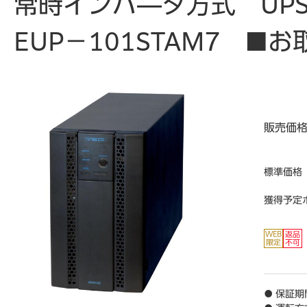
常時インバ―タ方式 UPS
EUP－101STAM7 ■
販売価
標準価格
獲得予定
● 保証期