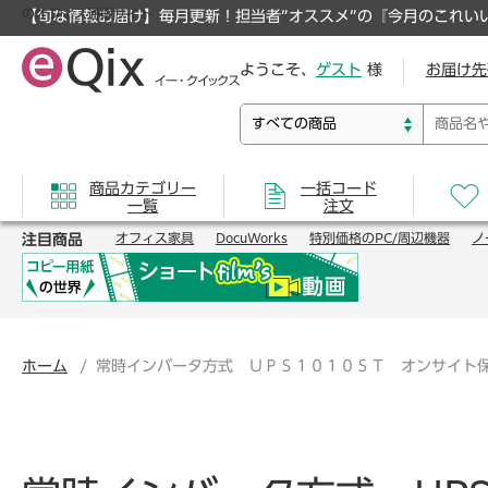
のオフィス通販サイト
【旬な情報お届け】毎月更新！担当者”オススメ”の『今月のこれい
ようこそ、
ゲスト
様
お届け先
商品カテゴリー
一括コード
一覧
注文
注目商品
オフィス家具
DocuWorks
特別価格のPC/周辺機器
ノ
ホーム
常時インバータ方式 ＵＰＳ１０１０ＳＴ オンサイト