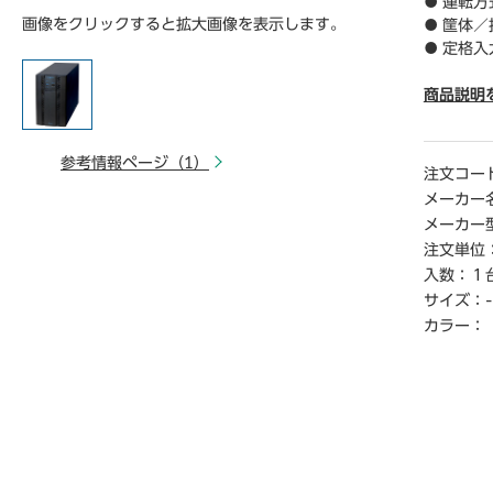
● 運転
画像をクリックすると拡大画像を表示します。
● 筐体／
● 定格入
46V但し
V設定時（
商品説明
46V）
定です。
参考情報ページ（1）
● 定格入
注文コー
● 入力
メーカー
● 入力コ
メーカー
● 定格出
注文単位
● 定格
入数：
１
／60Hz
サイズ：
-
● 出力
● 出力
カラー：
● 出力
● 出力
● 消費電
● 最大出
● 最大出
● バッ
● バッテ