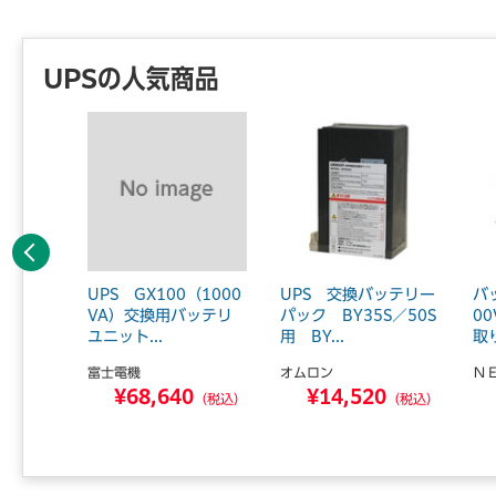
UPSの人気商品
前へ
 BN7
UPS GX100（1000
UPS 交換バッテリー
バ
サイト
VA）交換用バッテリ
パック BY35S／50S
0
..
ユニット...
用 BY...
取
富士電機
オムロン
Ｎ
0
¥68,640
¥14,520
（税込）
（税込）
（税込）