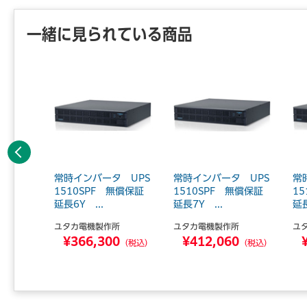
一緒に見られている商品
前へ
 UPS
常時インバータ UPS
常時インバータ UPS
常
償保証延
1510SPF 無償保証
1510SPF 無償保証
1
延長6Y ...
延長7Y ...
延長
所
ユタカ電機製作所
ユタカ電機製作所
ユ
0
¥366,300
¥412,060
（税込）
（税込）
（税込）