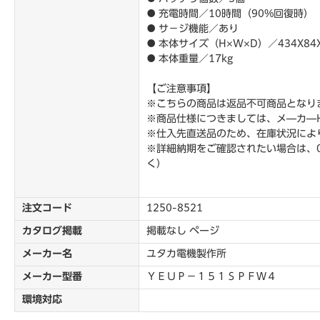
● 充電時間／10時間（90%回復時）
● サ－ジ機能／あり
● 本体サイズ（H×W×D）／434X84
● 本体重量／17kg
【ご注意事項】
※こちらの商品は返品不可商品となり
※商品仕様につきましては、メ―カ―
※仕入先直送品のため、在庫状況によ
※詳細納期をご確認されたい場合は、0
く）
注文コード
1250-8521
カタログ掲載
掲載なし ページ
メーカー名
ユタカ電機製作所
メーカー型番
ＹＥＵＰ－１５１ＳＰＦＷ４
環境対応