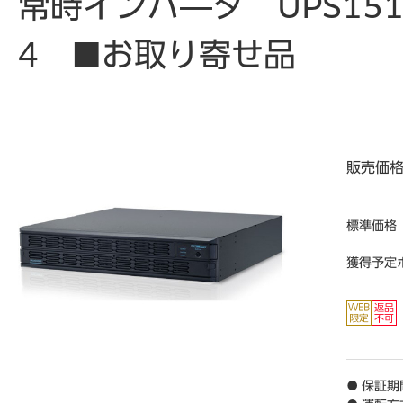
常時インバ―タ UPS151
4 ■お取り寄せ品
販売価
標準価格
獲得予定
● 保証期