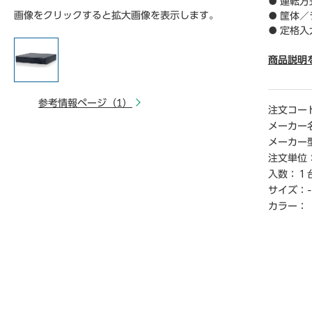
● 運転
画像をクリックすると拡大画像を表示します。
● 筐体
● 定格入
46V但し
V設定時（
商品説明
46V）
定です。
参考情報ページ（1）
● 定格入
注文コー
● 入力
メーカー
● 入力コ
メーカー
● 定格出
注文単位
● 定格出
入数：
１
● 出力
サイズ：
-
● 出力
● 出力
カラー：
● 出力
● 消費電
● 最大出
● 最大出
● バッ
● バッテ
● バッテ