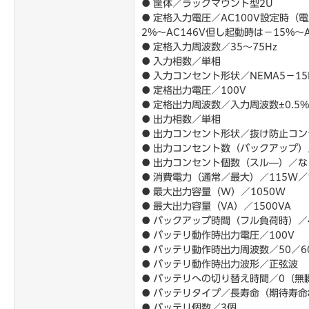
● 筐体／ラックマウント型2U
● 定格入力電圧／AC100V設定時（電圧
2%～AC146V但し起動時は－15%
● 定格入力周波数／35～75Hz
● 入力相数／単相
● 入力コンセント形状／NEMA5－15
● 定格出力電圧／100V
● 定格出力周波数／入力周波数±0.5%
● 出力相数／単相
● 出力コンセント形状／抜け防止コン
● 出力コンセント数（バックアップ）
● 出力コンセント個数（スル―）／な
● 消費電力（通常／最大）／115W／
● 最大出力容量（W）／1050W
● 最大出力容量（VA）／1500VA
● バックアップ時間（フル負荷時）／
● バッテリ動作時出力電圧／100V
● バッテリ動作時出力周波数／50／60H
● バッテリ動作時出力波形／正弦波
● バッテリへの切り替え時間／0（無
● バッテリタイプ／長寿命（期待寿命
● バッテリ個数／3個