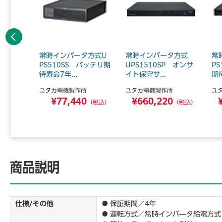
前へ
タ方式
常時インバータ方式U
常時インバータ方式
常
 バッテ
PS510SS バッテリ期
UPS1510SP オンサ
P
待寿命7年...
イト保守サ...
期待
所
ユタカ電機製作所
ユタカ電機製作所
ユ
0
¥77,440
¥660,220
（税込）
（税込）
（税込）
商品説明
仕様/その他
● 保証期間／4年
● 運転方式／常時インバ―タ給電方式