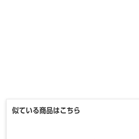
● バッ
● バッ
● バッ
● バッテ
● 充電時
● サ－
● 本体サ
● 本体重
【ご注意
※こちら
※商品仕
※仕入先
けできな
※詳細納期
連絡くだ
似ている商品はこちら
ら18時3