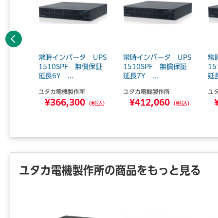
前へ
 UPS
常時インバータ UPS
常時インバータ UPS
常
無償保証延
1510SPF 無償保証
1510SPF 無償保証
1
延長6Y ...
延長7Y ...
延長
所
ユタカ電機製作所
ユタカ電機製作所
ユ
0
¥366,300
¥412,060
（税込）
（税込）
（税込）
ユタカ電機製作所の商品をもっと見る