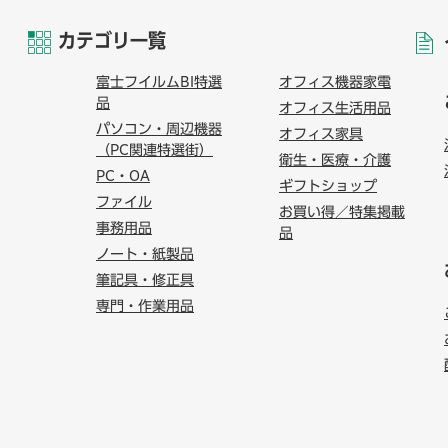
カテゴリ一覧
富士フイルムBI特選
オフィス機器家電
品
オフィス生活用品
パソコン・周辺機器
オフィス家具
（PC関連特選街）
衛生・医療・介護
PC・OA
ギフトショップ
ファイル
お買い得／特集掲載
事務用品
品
ノート・紙製品
筆記具・修正具
専門・作業用品