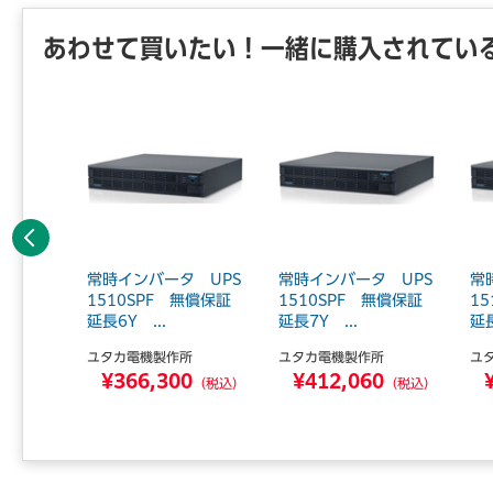
あわせて買いたい！一緒に購入されてい
前へ
 UPS
常時インバータ UPS
常時インバータ UPS
常
無償保証延
1510SPF 無償保証
1510SPF 無償保証
1
延長6Y ...
延長7Y ...
延長
所
ユタカ電機製作所
ユタカ電機製作所
ユ
0
¥366,300
¥412,060
（税込）
（税込）
（税込）