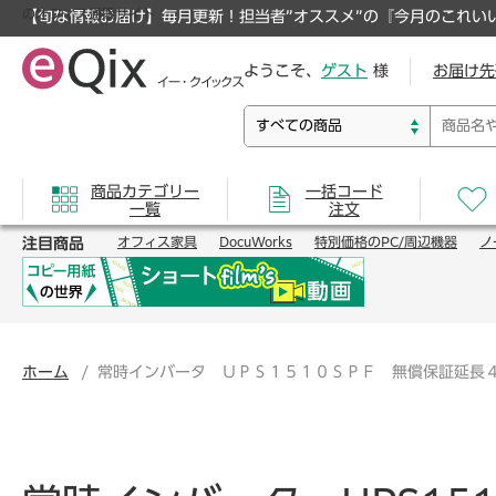
のオフィス通販サイト
【旬な情報お届け】毎月更新！担当者”オススメ”の『今月のこれい
ようこそ、
ゲスト
様
お届け先
商品カテゴリー
一括コード
一覧
注文
注目商品
オフィス家具
DocuWorks
特別価格のPC/周辺機器
ノ
ホーム
常時インバータ ＵＰＳ１５１０ＳＰＦ 無償保証延長