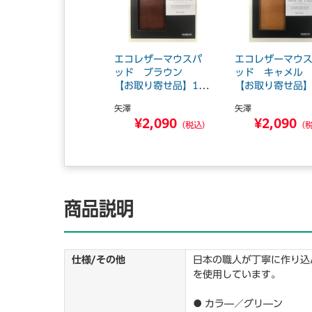
エコレザーマウスパ
エコレザーマウ
ッド ブラウン
ッド キャメ
【お取り寄せ品】12
【お取り寄せ品】
営...
営...
矢澤
矢澤
¥2,090
¥2,090
（税込）
（
商品説明
仕様/その他
日本の職人が丁寧に作り込
を使用しています。
● カラ―／グリ―ン