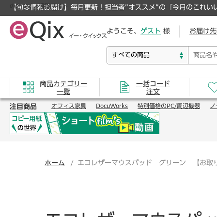
のオフィス通販サイト
【旬な情報お届け】毎月更新！担当者”オススメ”の『今月のこれい
ようこそ、
ゲスト
様
お届け先
商品カテゴリー
一括コード
一覧
注文
注目商品
オフィス家具
DocuWorks
特別価格のPC/周辺機器
ノ
ホーム
エコレザーマウスパッド グリーン 【お取