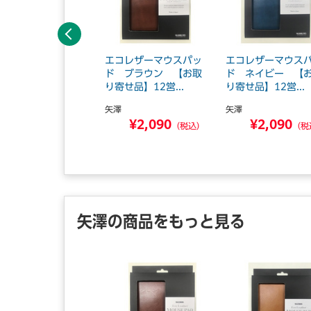
前へ
応接木肘ソファ 3
エコレザーマウスパッ
エコレザーマウス
掛 レザーブラッ
ド ブラウン 【お取
ド ネイビー 【
【組立サービス...
り寄せ品】12営...
り寄せ品】12営...
ァイン
矢澤
矢澤
¥86,900
¥2,090
¥2,090
（税込）
（税込）
（税
矢澤の商品をもっと見る