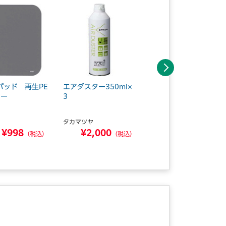
次へ
パッド 再生PE
エアダスター350ml×
USB扇風機 2Way
レー
3
風量調整 冷却台機
能 黒
タカマツヤ
エレコム
¥998
¥2,000
¥3,120
（税込）
（税込）
（税込）