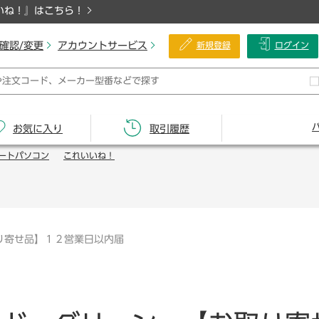
いね！』はこちら！
確認/変更
アカウントサービス
新規登録
ログイン
お気に入り
取引履歴
ートパソコン
これいいね！
り寄せ品】１２営業日以内届