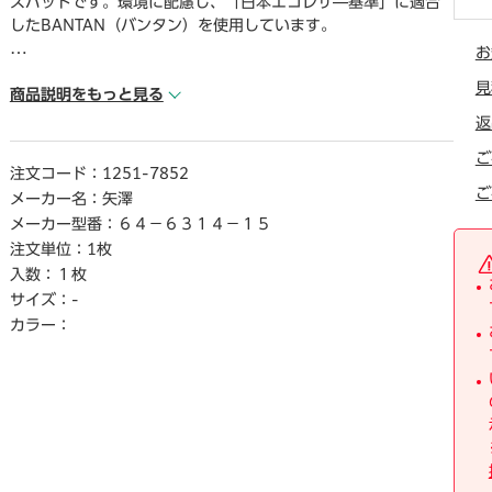
スパッドです。環境に配慮し、「日本エコレザ―基準」に適合
したBANTAN（バンタン）を使用しています。
お
● カラ―／グリ―ン
見
● 生産国／日本
商品説明をもっと見る
● 本体サイズ／約180×150×3mm
返
● 材質／表面：牛革、裏面：ポリ塩化ビニ―ル・レ―ヨン
ご
● 単位／1枚
注文コード：
1251-7852
ご
メーカー名：
矢澤
【返品に関するご注意】
メーカー型番：
６４－６３１４－１５
※この商品はお取り寄せ品のため、お客様のご都合による返品
注文単位：
1枚
はお受けできません。
入数：
１枚
サイズ：
-
カラー：