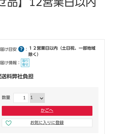
せ品】12営業日以内
１２営業日以内（土日祝、一部地域
届け目安
：
除く）
届け情報：
配送料弊社負担
数量
かごへ
お気に入りに登録