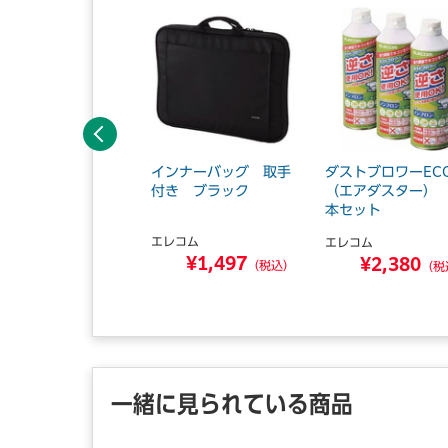
前へ
震バックル EAS-T
インナーバッグ 取手
ダストブロワーEC
7
付き ブラック
（エアダスター） 
本セット
クヨ
エレコム
エレコム
¥6,469
¥1,497
¥2,380
（税込）
（税込）
（税
一緒に見られている商品