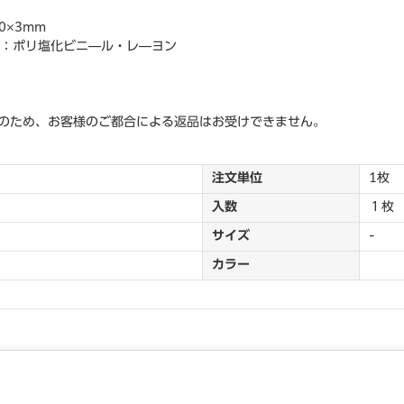
0×3mm
面：ポリ塩化ビニ―ル・レ―ヨン
のため、お客様のご都合による返品はお受けできません。
注文単位
1枚
入数
１枚
サイズ
-
カラー