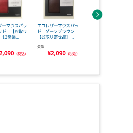
次へ
ザーマウスパッ
エコレザーマウスパッ
エコマウスパッド（グ
ッド 【お取り
ド ダークブラウン
リーン） MPD-EC3
12営業...
【お取り寄せ品】...
7G ■お取...
矢澤
サンワサプライ
2,090
¥2,090
¥653
（税込）
（税込）
（税込）