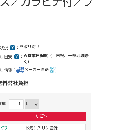
kケ―ス／カラビナ付／ブ
お取り寄せ
状況
：
６営業日程度（土日祝、一部地域除
け目安
：
く）
メーカー直送
け情報：
送料弊社負担
数量
かごへ
お気に入りに登録