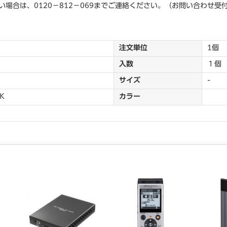
場合は、0120－812－069までご連絡ください。（お問い合わせ受
注文単位
1個
入数
１個
サイズ
-
Ｋ
カラー