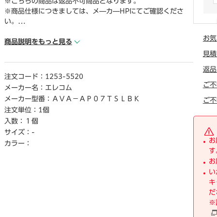
※こちらの商品は返品不可商品となります。
※商品仕様につきましては、メ―カ―HPにてご確認くださ
い。
※仕入先直送品のため、在庫状況により上記お届け目安にて
お気
お届けできない場合がございます。
商品説明をもっと見る
※詳細納期をご確認されたい場合は、0120－812－069まで
見積
ご連絡ください。（お問い合わせ受付時間）月曜日～金曜日9
返品
時から18時30分（祝日を除く）
注文コード：
1253-5520
ご不
メーカー名：
エレコム
メーカー型番：
ＡＶＡ－ＡＰ０７ＴＳＬＢＫ
ご不
注文単位：
1個
入数：
１個
サイズ：
-
お
カラー：
す
お
い
キ
だ
※