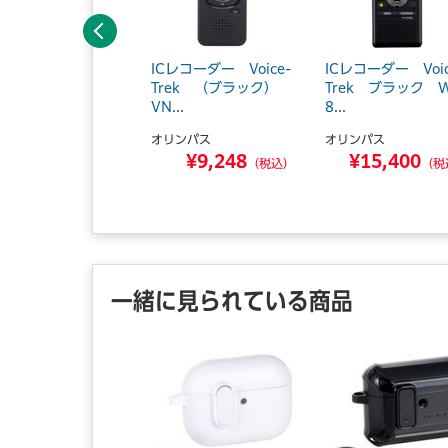
前へ
ルーレイディスクプ
ICレコーダー Voice-
ICレコーダー Voic
ーヤー （ブラッ
Trek （ブラック）
Trek ブラック W
 DP-UB4...
VN...
8...
ナソニック
オリンパス
オリンパス
¥46,640
¥9,248
¥15,400
（税込）
（税込）
（税
一緒に見られている商品