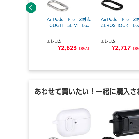
前へ
eria 10 VII／TO
AirPods Pro 3対応
AirPods Pro 3
H SLIM LIT...
TOUGH SLIM Lo...
ZEROSHOCK Loc.
レコム
エレコム
エレコム
¥2,091
¥2,623
¥2,717
（税込）
（税込）
（税
あわせて買いたい！一緒に購入さ