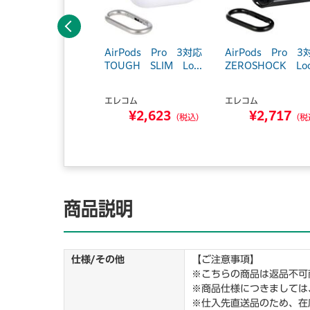
前へ
hone 13 Pro対
AirPods Pro 3対応
AirPods Pro 3
 クリア（パープ
TOUGH SLIM Lo...
ZEROSHOCK Loc.
ケース...
エレコム
エレコム
ルー
¥2,623
¥2,717
¥1,423
（税込）
（税
（税込）
商品説明
仕様/その他
【ご注意事項】
※こちらの商品は返品不可
※商品仕様につきましては
※仕入先直送品のため、在