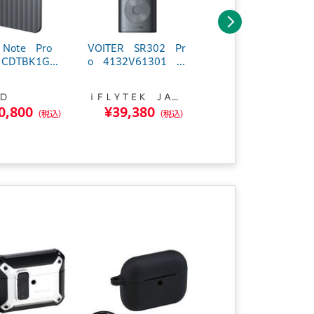
次へ
 Note Pro
VOITER SR302 Pr
AIボイスレコーダー
 CDTBK1G...
o 4132V61301 ...
Plaud NotePin Co
s...
Ｄ
ｉＦＬＹＴＥＫ ＪＡ...
ＰＬＡＵＤ
0,800
¥39,380
¥27,500
（税込）
（税込）
（税込）