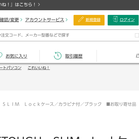
いね！』はこちら！
確認/変更
アカウントサービス
新規登録
ログイン
お気に入り
取引履歴
ートパソコン
これいいね！
 ＳＬＩＭ Ｌｏｃｋケース／カラビナ付／ブラック ■お取り寄せ品