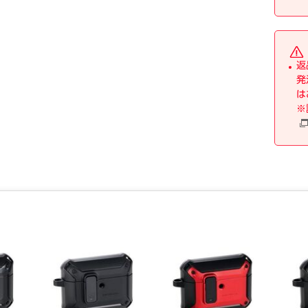
返
発
は
※