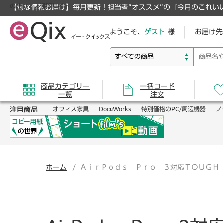
のオフィス通販サイト
【旬な情報お届け】毎月更新！担当者”オススメ”の『今月のこれい
ようこそ、
ゲスト
様
お届け先
商品カテゴリー
一括コード
一覧
注文
注目商品
オフィス家具
DocuWorks
特別価格のPC/周辺機器
ノ
ホーム
ＡｉｒＰｏｄｓ Ｐｒｏ ３対応ＴＯＵＧＨ