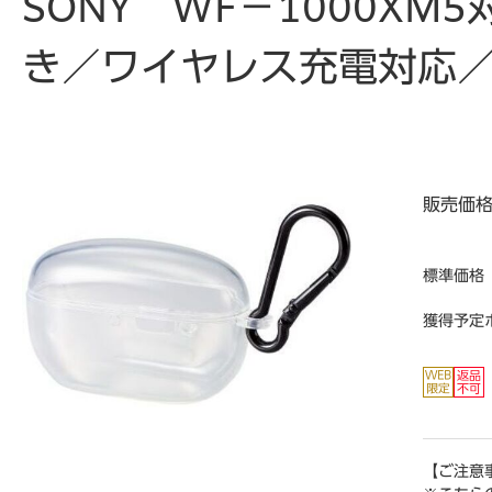
SONY WF－1000X
き／ワイヤレス充電対応
販売価
標準価格
獲得予定
【ご注意