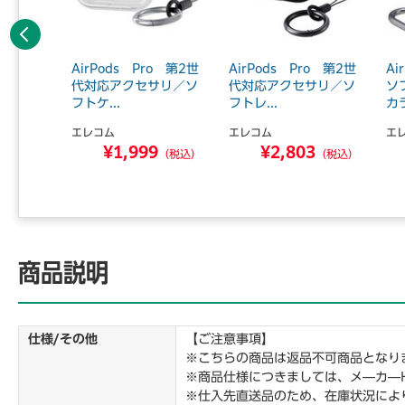
前へ
2規格対
AirPods Pro 第2世
AirPods Pro 第2世
Ai
充電器／
代対応アクセサリ／ソ
代対応アクセサリ／ソ
ソ
.
フトケ...
フトレ...
カラ
エレコム
エレコム
エ
6
¥1,999
¥2,803
（税込）
（税込）
（税込）
商品説明
仕様/その他
【ご注意事項】
※こちらの商品は返品不可商品となり
※商品仕様につきましては、メ―カ―
※仕入先直送品のため、在庫状況によ