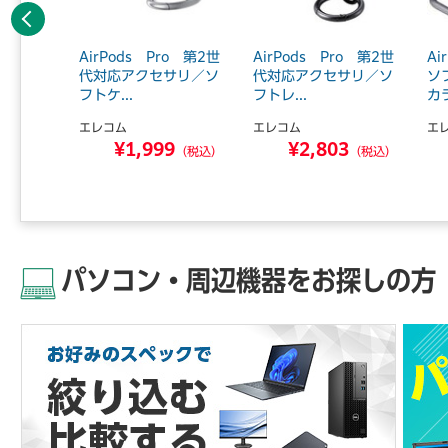
前へ
2規格対
AirPods Pro 第2世
AirPods Pro 第2世
Ai
充電器／
代対応アクセサリ／ソ
代対応アクセサリ／ソ
ソ
.
フトケ...
フトレ...
カラ
エレコム
エレコム
エ
6
¥1,999
¥2,803
（税込）
（税込）
（税込）
パソコン・周辺機器をお探しの方