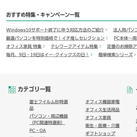
おすすめ特集・キャンペーン一覧
Windows10サポート終了に伴う対応方法のご紹介
法人用パソ
厳選パソコンを特別価格で！イチ推しセレクション
PC本体～
オフィス家具 特集
テレワークアイテム特集
定番のお掃除ア
毎月、9日・19日はイー･クイックスの日！
簡単検索シリーズ
カテゴリ一覧
富士フイルムBI特選
オフィス機器家電
品
オフィス生活用品
パソコン・周辺機器
オフィス家具
（PC関連特選街）
衛生・医療・介護
PC・OA
ギフトショップ