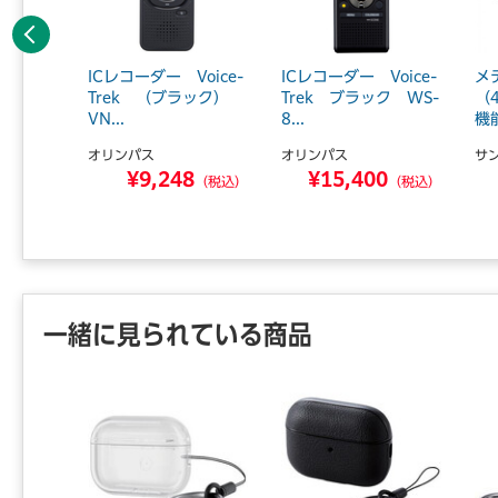
前へ
ィスクプ
ICレコーダー Voice-
ICレコーダー Voice-
メ
ブラッ
Trek （ブラック）
Trek ブラック WS-
（
..
VN...
8...
機
オリンパス
オリンパス
サ
0
¥9,248
¥15,400
（税込）
（税込）
（税込）
一緒に見られている商品