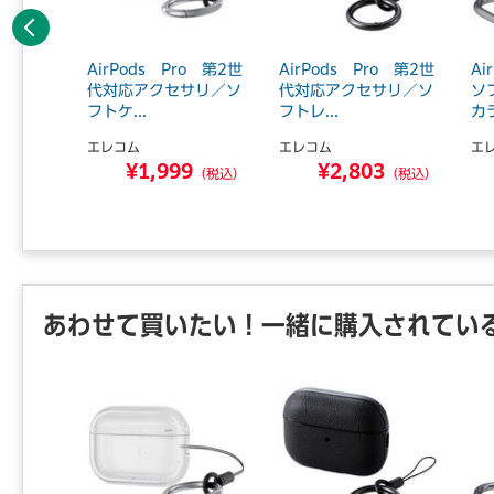
前へ
イク付き
AirPods Pro 第2世
AirPods Pro 第2世
Ai
カー（バ
代対応アクセサリ／ソ
代対応アクセサリ／ソ
ソ
...
フトケ...
フトレ...
カラ
エレコム
エレコム
エ
0
¥1,999
¥2,803
（税込）
（税込）
（税込）
あわせて買いたい！一緒に購入されてい