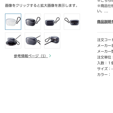
※こちら
画像をクリックすると拡大画像を表示します。
※商品仕
い。
※仕入先
お届けで
商品説明
※詳細納期
ご連絡く
時から1
注文コー
メーカー
メーカー
参考情報ページ（1）
注文単位
入数：
１
サイズ：
-
カラー：