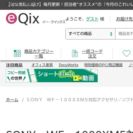
のオフィス通販サイト
【旬な情報お届け】毎月更新！担当者”オススメ”の『今月のこれい
ようこそ、
ゲスト
様
お届け先
商品カテゴリー
一括コード
一覧
注文
注目商品
オフィス家具
DocuWorks
特別価格のPC/周辺機器
ノ
ホーム
ＳＯＮＹ ＷＦ－１０００ＸＭ５対応アクセサリ／ソフ