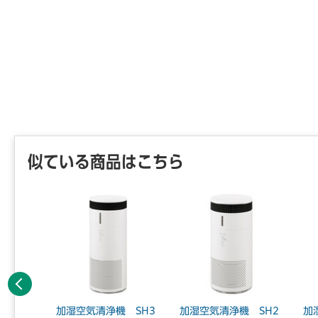
似ている商品はこちら
前へ
象品】加
加湿空気清浄機 SH3
加湿空気清浄機 SH2
加