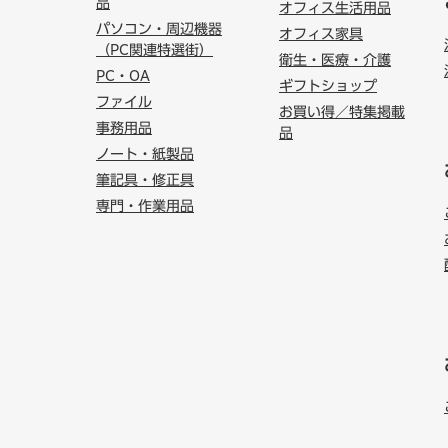
品
オフィス生活用品
パソコン・周辺機器
オフィス家具
（PC関連特選街）
衛生・医療・介護
PC・OA
ギフトショップ
ファイル
お買い得／特集掲載
事務用品
品
ノート・紙製品
筆記具・修正具
専門・作業用品