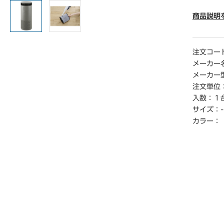
● 外寸法
● 質量／
商品説明
● 適用床
● カラ
● 保証期
注文コー
● 定格
メーカー
● 風量（
メーカー
／分
注文単位
● コ―ド
入数：
１
● 単位
サイズ：
-
【返品に
カラー：
※開封後