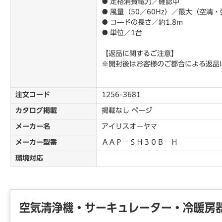
● 定格消費電力／確認中
● 風量（50／60Hz）／最大（空清・
● コ―ドの長さ／約1.8m
● 単位／1台
【返品に関するご注意】
※開封後はお客様のご都合による返品
注文コード
1256-3681
カタログ掲載
掲載なし ページ
メーカー名
アイリスオーヤマ
メーカー型番
ＡＡＰ－ＳＨ３０Ｂ－Ｈ
環境対応
空気清浄機・サーキュレーター・冷暖房