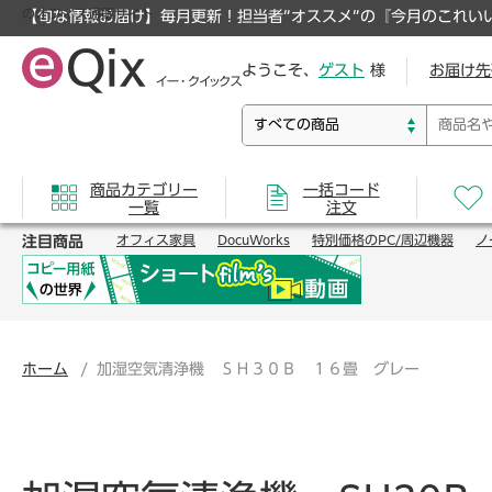
のオフィス通販サイト
【旬な情報お届け】毎月更新！担当者”オススメ”の『今月のこれい
ようこそ、
ゲスト
様
お届け先
商品カテゴリー
一括コード
一覧
注文
注目商品
オフィス家具
DocuWorks
特別価格のPC/周辺機器
ノ
ホーム
加湿空気清浄機 ＳＨ３０Ｂ １６畳 グレー