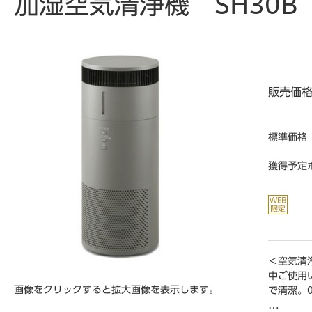
加湿空気清浄機 SH30B
販売価
標準価格
獲得予定
＜空気清
中ご使用
画像をクリックすると拡大画像を表示します。
で清潔。0