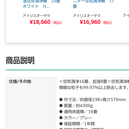
式 ホワ
湿空気清浄機 10畳
ニター空気清浄機 17
ホワイト H...
畳
ア
マ
アイリスオーヤマ
アイリスオーヤマ
0
¥18,660
¥16,960
（税込）
（税込）
（税込）
商品説明
仕様/その他
＜空気清浄16畳、加湿8畳＞空気清浄
微細な粒子も99.97%以上除去します
● 外寸法／約直径238×高さ570mm
● 質量／約4300g
● 適用床面積／16畳
● カラ―／グレ―
● 保証期間／1年間