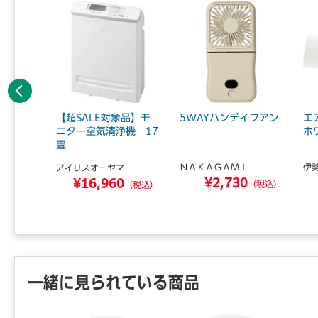
前へ
ター グ
【超SALE対象品】モ
5WAYハンデイフアン
エ
ニター空気清浄機 17
ホ
畳
マ
ＮＡＫＡＧＡＭＩ
伊
アイリスオーヤマ
0
¥2,730
¥16,960
（税込）
（税込）
（税込）
一緒に見られている商品