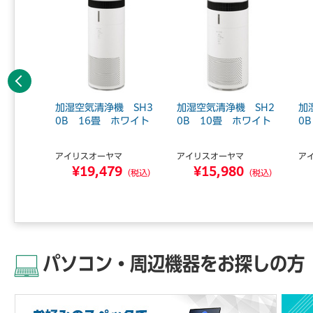
前へ
象品】加
加湿空気清浄機 SH3
加湿空気清浄機 SH2
加
 集塵フ
0B 16畳 ホワイト
0B 10畳 ホワイト
0
.
アイリスオーヤマ
アイリスオーヤマ
ア
マ
¥19,479
¥15,980
2
（税込）
（税込）
（税込）
パソコン・周辺機器をお探しの方