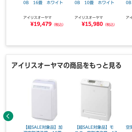
 集塵フ
0B 16畳 ホワイト
0B 10畳 ホワイト
0
.
アイリスオーヤマ
アイリスオーヤマ
ア
マ
¥19,479
¥15,980
2
（税込）
（税込）
（税込）
アイリスオーヤマの商品をもっと見る
前へ
ーキュレ
【超SALE対象品】加
【超SALE対象品】モ
空