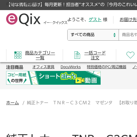
のオフィス通販サイト
【旬な情報お届け】毎月更新！担当者”オススメ”の『今月のこれい
ようこそ、
ゲスト
様
お届け先
商品カテゴリー
一括コード
一覧
注文
注目商品
オフィス家具
DocuWorks
特別価格のPC/周辺機器
ノ
ホーム
純正トナー ＴＮＲ－Ｃ３ＣＭ２ マゼンタ 【お取り