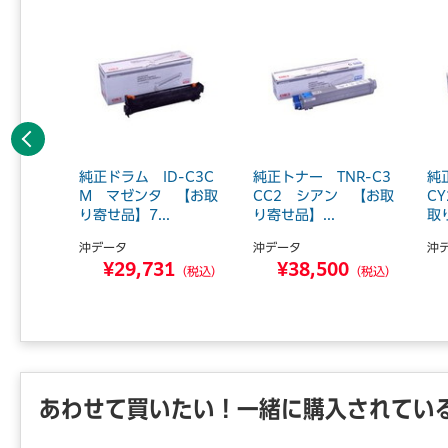
前へ
ートリッ
純正ドラム ID-C3C
純正トナー TNR-C3
純
イエロー
M マゼンタ 【お取
CC2 シアン 【お取
C
り寄せ品】7...
り寄せ品】...
取り
沖データ
沖データ
沖
4
¥29,731
¥38,500
（税込）
（税込）
（税込）
あわせて買いたい！一緒に購入されてい