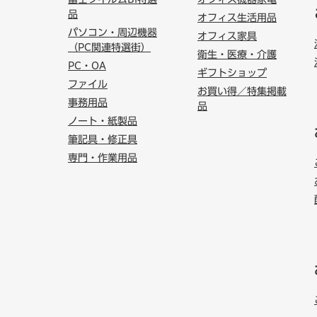
富士フイルムBI特選
オフィス機器家電
品
オフィス生活用品
パソコン・周辺機器
オフィス家具
（PC関連特選街）
衛生・医療・介護
PC・OA
ギフトショップ
ファイル
お買い得／特集掲載
事務用品
品
ノート・紙製品
筆記具・修正具
専門・作業用品