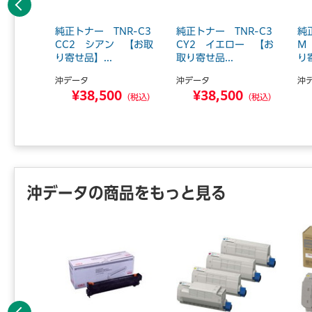
前へ
C-M3
純正トナー TNR-C3
純正トナー TNR-C3
純
CC2 シアン 【お取
CY2 イエロー 【お
M
り寄せ品】...
取り寄せ品...
り寄
沖データ
沖データ
沖
0
¥38,500
¥38,500
（税込）
（税込）
（税込）
沖データの商品をもっと見る