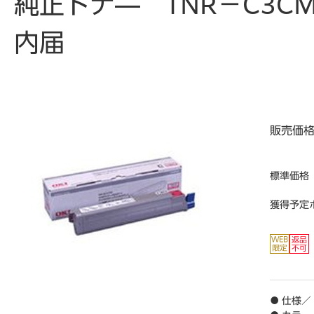
純正トナ― TNR－C3
内届
販売価
標準価格
獲得予定
● 仕様