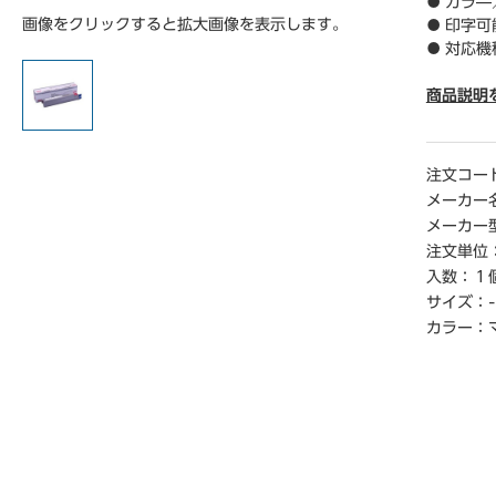
● カラ
画像をクリックすると拡大画像を表示します。
● 印字可
● 対応機種
800PS－
800PS－
商品説明
● 単位／
【ご注意
注文コー
※印字可
メーカー
換算して
メーカー
※メ―カ
注文単位
される場
入数：
１
サイズ：
-
【返品に
※この商
カラー：
品はお受