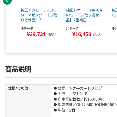
前へ
ラム I
純正ドラム ID-C3C
純正トナー TNR-C4
純
ゼンタ
M マゼンタ 【お取
RY2 【お取り寄せ
Y
り寄せ品】7...
品】7営業日...
沖
沖データ
沖データ
0
¥29,731
¥16,458
（税込）
（税込）
（税込）
商品説明
仕様/その他
● 仕様／トナ―カ―トリッジ
● カラ―／マゼンタ
● 印字可能枚数／約15,000枚
● 対応機種／OKI：MICROLINE9600P
● 単位／1個