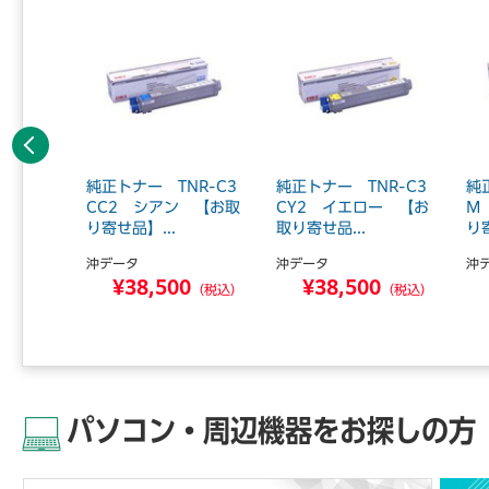
前へ
C-M3
純正トナー TNR-C3
純正トナー TNR-C3
純
CC2 シアン 【お取
CY2 イエロー 【お
M
り寄せ品】...
取り寄せ品...
り寄
沖データ
沖データ
沖
0
¥38,500
¥38,500
（税込）
（税込）
（税込）
パソコン・周辺機器をお探しの方