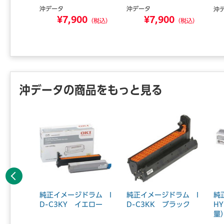
沖データ
沖データ
沖
4
¥7,900
¥7,900
（税込）
（税込）
（税込）
沖データの商品をもっと見る
前へ
-C4E
純正イメージドラム I
純正イメージドラム I
純
D-C3KY イエロー
D-C3KK ブラック
H
量