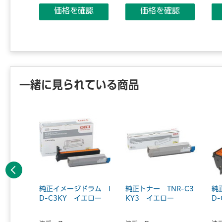
価格を確認
価格を確認
認
一緒に見られている商品
前へ
R-C3
純正イメージドラム I
純正トナー TNR-C3
純
り寄せ
D-C3KY イエロー
KY3 イエロー
D