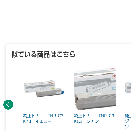
似ている商品はこちら
前へ
R-C4
純正トナー TNR-C3
純正トナー TNR-C3
純
KY3 イエロー
KC3 シアン
ジ
ン