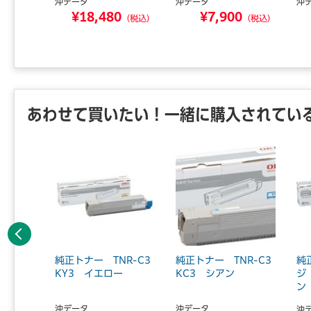
沖データ
沖データ
沖
¥18,480
¥7,900
0
（税込）
（税込）
（税込）
あわせて買いたい！一緒に購入されてい
前へ
R-C4
純正トナー TNR-C3
純正トナー TNR-C3
純
KY3 イエロー
KC3 シアン
ジ
ン
沖データ
沖データ
沖