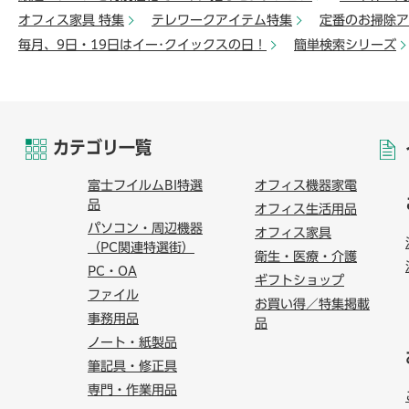
オフィス家具 特集
テレワークアイテム特集
定番のお掃除ア
毎月、9日・19日はイー･クイックスの日！
簡単検索シリーズ
カテゴリ一覧
富士フイルムBI特選
オフィス機器家電
品
オフィス生活用品
パソコン・周辺機器
オフィス家具
（PC関連特選街）
衛生・医療・介護
PC・OA
ギフトショップ
ファイル
お買い得／特集掲載
事務用品
品
ノート・紙製品
筆記具・修正具
専門・作業用品