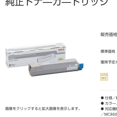
純正トナ―カ―トリッジ T
販売価
標準価格
獲得予定
● 仕様
● カラ
画像をクリックすると拡大画像を表示します。
● 対応機種
／MC860