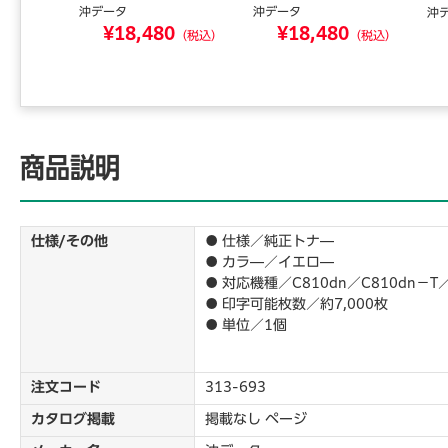
沖データ
沖データ
沖
0
¥18,480
¥18,480
（税込）
（税込）
（税込）
商品説明
仕様/その他
● 仕様／純正トナ―
● カラ―／イエロ―
● 対応機種／C810dn／C810dn－T／
● 印字可能枚数／約7,000枚
● 単位／1個
注文コード
313-693
カタログ掲載
掲載なし ページ