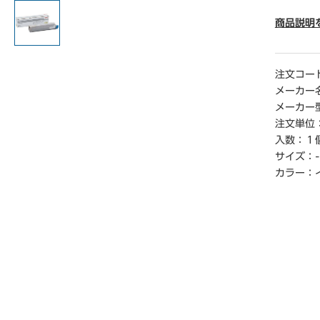
● 印字可
● 単位／
商品説明
注文コー
メーカー
メーカー
注文単位
入数：
１
サイズ：
-
カラー：