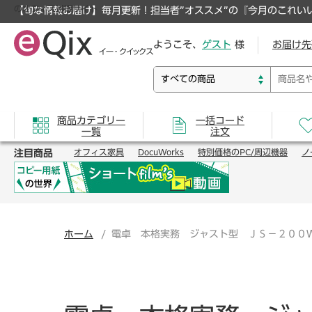
のオフィス通販サイト
【旬な情報お届け】毎月更新！担当者”オススメ”の『今月のこれい
ようこそ、
ゲスト
様
お届け先
商品カテゴリー
一括コード
一覧
注文
注目商品
オフィス家具
DocuWorks
特別価格のPC/周辺機器
ノ
ホーム
電卓 本格実務 ジャスト型 ＪＳ－２００