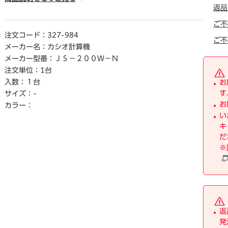
返品
● グランドト―タルメモリ
● メモリ2／有
ご不
● 早打ち／有
注文コード：
327-984
ご不
● 切り捨て／有
メーカー名：
カシオ計算機
● 四捨五入／有
メーカー型番：
ＪＳ－２００Ｗ－Ｎ
● 税計算／有
注文単位：
1台
● 演算状態表示／有
入数：
１台
お
● その他特徴／サイレントタッチキ―、2色成型樹脂キ―
す
サイズ：
-
● 桁数／12桁
お
● チルト／有
カラー：
い
● 保証期間／5年
キ
● 単位／1台
だ
※
【返品に関するご注意】
※開封後はお客様のご都合による返品はお受けできません。
【デジタルカタログ】
※こちらの商品のデジタルカタログペ―ジは、画像下のリン
クからご覧いただけます。
返
発