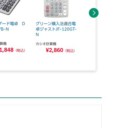
次へ
ダード電卓 D
グリーン購入法適合電
ジャスト型抗菌電卓
VB-N
卓ジャストJF-120GT-
JW-122CL-N 5台入
N
算機
カシオ計算機
カシオ計算機
1,848
¥9,900
¥2,860
（税込）
（税込）
（税込）