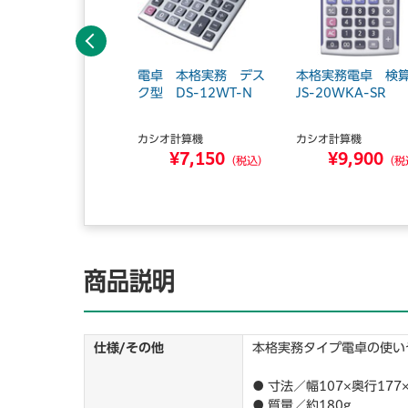
前へ
減税率電卓 ジャス
電卓 本格実務 デス
本格実務電卓 
イプ JF-200RC
ク型 DS-12WT-N
JS-20WKA-SR
カシオ計算機
カシオ計算機
シオ計算機
¥7,150
¥9,900
¥3,910
（税込）
（税
（税込）
商品説明
仕様/その他
本格実務タイプ電卓の使い
● 寸法／幅107×奥行17
● 質量／約180g