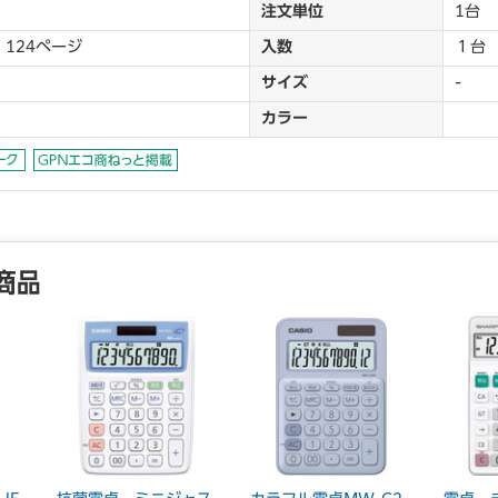
注文単位
1台
 124ページ
入数
１台
サイズ
-
カラー
商品