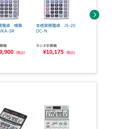
次へ
務電卓 検算
本格実務電卓 JS-20
本格実務電卓 検算
WKA-SR
DC-N
JS-20WKA-GD
算機
カシオ計算機
カシオ計算機
9,900
¥10,175
¥9,900
（税込）
（税込）
（税込）