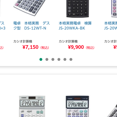
デス
電卓 本格実務 デス
本格実務電卓 検算
本格実
N×3
ク型 DS-12WT-N
JS-20WKA-BK
JS-20
カシオ計算機
カシオ計算機
カシオ計
¥7,150
¥9,900
¥
込）
（税込）
（税込）