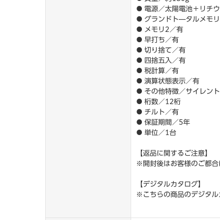
● 電源／太陽電池＋リチウム
● グランドト―タルメモリ
● メモリ2／有
● 早打ち／有
● 切り捨て／有
● 四捨五入／有
● 税計算／有
● 演算状態表示／有
● その他特徴／サイレン
● 桁数／12桁
● チルト／有
● 保証期間／5年
● 単位／1台
【返品に関するご注意】
※開封後はお客様のご都合
【デジタルカタログ】
※こちらの商品のデジタル