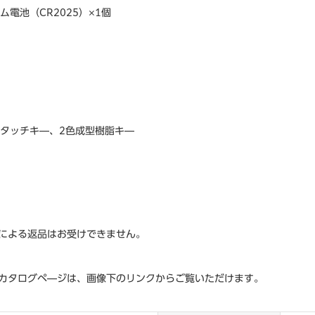
電池（CR2025）×1個
トタッチキ―、2色成型樹脂キ―
による返品はお受けできません。
カタログペ―ジは、画像下のリンクからご覧いただけます。