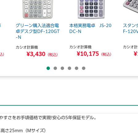
検算
グリーン購入法適合電
本格実務電卓 JS-20
スタン
卓デスク型DF-120GT
DC-N
F-120
-N
カシオ計算機
カシオ計
カシオ計算機
¥10,175
¥
¥3,430
込）
（税込）
（税込）
やすさをお手頃価格で実現!安心の5年保証モデル。
7×高さ25mm（Mサイズ）