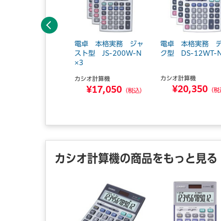
前へ
ジネス電卓 ブラッ
電卓 本格実務 ジャ
電卓 本格実務 
スト型 JS-200W-N
ク型 DS-12WT-
×3
スカ
カシオ計算機
カシオ計算機
¥960
¥20,350
¥17,050
（税込）
（税
（税込）
カシオ計算機の商品をもっと見る