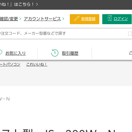
いね！』はこちら！
確認/変更
アカウントサービス
新規登録
ログイン
お気に入り
取引履歴
ートパソコン
これいいね！
Ｗ－Ｎ