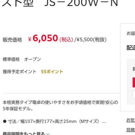
スト型 JS－200W－N
お届
6,050
¥
(税込)
/¥5,500(税抜)
販売価格
配
標準価格
オープン
獲得予定ポイント
55ポイント
本格実務タイプ電卓の使いやすさをお手頃価格で実現!安心の
5年保証モデル。
お気
● 寸法／幅107×奥行177×高さ25mm（Mサイズ）
● 質量／約180g
見積
● 電源／太陽電池＋リチウム電池（CR2025）×1個
商品説明をもっと見る