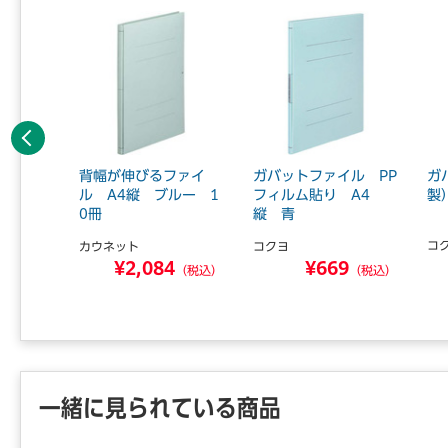
前へ
イル（ひ
背幅が伸びるファイ
ガバットファイル PP
ガ
A4縦
ル A4縦 ブルー 1
フィルム貼り A4
製
0冊
縦 青
コ
カウネット
コクヨ
8
¥2,084
¥669
（税込）
（税込）
（税込）
一緒に見られている商品