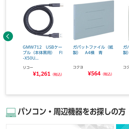
前へ
イル（紙
GMW712 USBケー
ガバットファイル（紙
ガ
灰10冊
ブル（本体黒用） FI
製） A4横 青
製
-X50U...
コクヨ
コ
リコー
6
¥564
¥1,261
（税込）
（税込）
（税込）
パソコン・周辺機器をお探しの方