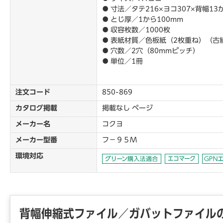
● 寸法／タテ216×ヨコ307×背幅13
● とじ厚／1から100mm
● 収容枚数／1000枚
● 表紙材質／色板紙（2枚重ね）（古
● 穴数／2穴（80mmピッチ）
● 単位／1冊
注文コード
850-869
カタログ掲載
掲載なし ページ
メーカー名
コクヨ
メーカー型番
フ－９５Ｍ
環境対応
背幅伸縮式ファイル／ガバットファイル