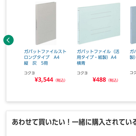
前へ
90mm
ガバットファイルスト
ガバットファイル（活
ガ
ロングタイプ A4
用タイプ・紙製）A4
製
縦 灰 5冊
横青
ＡＢ．
コ
コクヨ
コクヨ
0
¥3,544
¥488
（税込）
（税込）
（税込）
あわせて買いたい！一緒に購入されてい