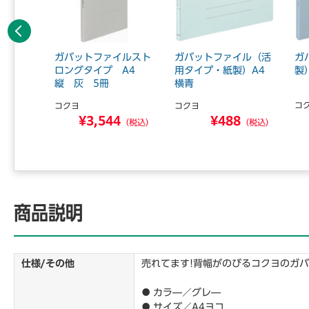
前へ
イル（活
ガバットファイルスト
ガバットファイル（活
ガ
4ヨコ
ロングタイプ A4
用タイプ・紙製）A4
製
縦 灰 5冊
横青
コ
コクヨ
コクヨ
4
¥3,544
¥488
（税込）
（税込）
（税込）
商品説明
仕様/その他
売れてます!背幅がのびるコクヨのガ
● カラ―／グレ―
● サイズ／A4ヨコ