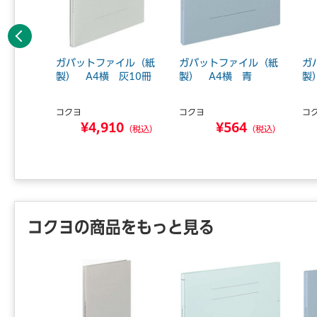
前へ
イル（紙
ガバットファイル（紙
ガバットファイル（紙
ガ
青10冊
製） A4横 灰10冊
製） A4横 青
製
コクヨ
コクヨ
コ
9
¥4,910
¥564
（税込）
（税込）
（税込）
コクヨの商品をもっと見る