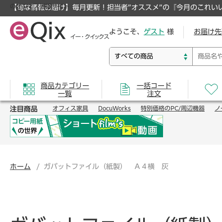
のオフィス通販サイト
【旬な情報お届け】毎月更新！担当者”オススメ”の『今月のこれい
ようこそ、
ゲスト
様
お届け先
商品カテゴリー
一括コード
一覧
注文
注目商品
オフィス家具
DocuWorks
特別価格のPC/周辺機器
ノ
ホーム
ガバットファイル（紙製） Ａ４横 灰