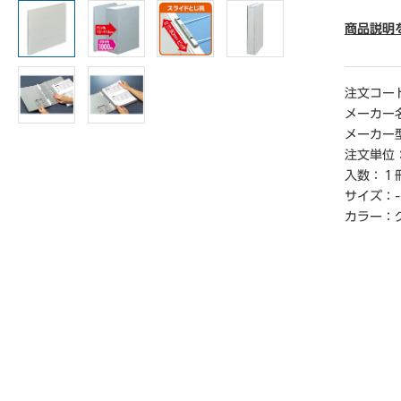
● サイズ
● 寸法／
商品説明
● とじ厚
● 収容枚
● 表紙
注文コー
● 穴数／
メーカー
● 単位／
メーカー
注文単位
入数：
１
サイズ：
-
カラー：