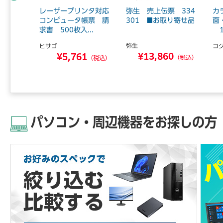
刃薄鎌三
レーザープリンタ対応
弥生 売上伝票 334
カ
ンジ柄
コンピュータ帳票 請
301 ■お取り寄せ品
面
求書 500枚入...
1
弥生
ヒサゴ
コ
5
¥13,860
¥5,761
（税込）
（税込）
（税込）
パソコン・周辺機器をお探しの方