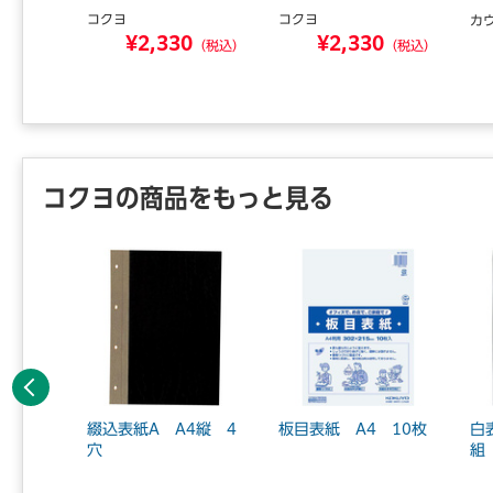
コクヨ
コクヨ
ＡＢ．
カ
¥2,330
¥2,330
8
（税込）
（税込）
（税込）
コクヨの商品をもっと見る
前へ
2穴 20
綴込表紙A A4縦 4
板目表紙 A4 10枚
白
穴
組