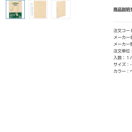
● 寸法／
● 材質
商品説明
● 仕様／
● 単位（
注文コー
【ご注意
メーカー
※1パッ
メーカー
注文単位
入数：
１
サイズ：
-
カラー：