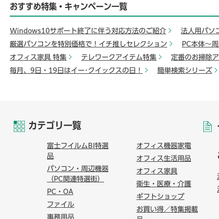
おすすめ特集・キャンペーン一覧
Windows10サポート終了に伴う対応方法のご紹介
法人用パソ
厳選パソコンを特別価格で！イチ推しセレクション
PC本体～
オフィス家具 特集
テレワークアイテム特集
定番のお掃除ア
毎月、9日・19日はイー･クイックスの日！
簡単検索シリーズ
カテゴリ一覧
富士フイルムBI特選
オフィス機器家電
品
オフィス生活用品
パソコン・周辺機器
オフィス家具
（PC関連特選街）
衛生・医療・介護
PC・OA
ギフトショップ
ファイル
お買い得／特集掲載
事務用品