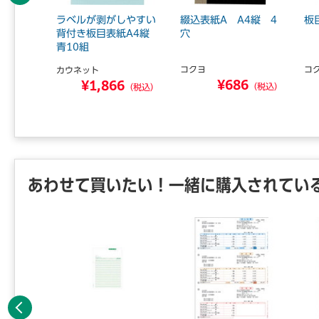
前へ
踏み台
ラベルが剥がしやすい
綴込表紙A A4縦 4
板
茶
背付き板目表紙A4縦
穴
青10組
コクヨ
コ
カウネット
3
¥686
¥1,866
（税込）
（税込）
（税込）
あわせて買いたい！一緒に購入されてい
前へ