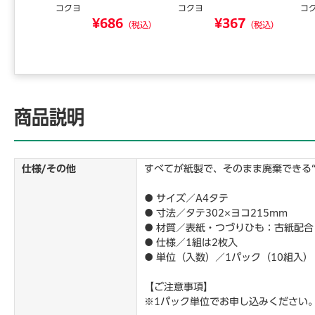
コクヨ
コクヨ
コ
0
¥686
¥367
（税込）
（税込）
（税込）
商品説明
仕様/その他
すべてが紙製で、そのまま廃棄できる“
● サイズ／A4タテ
● 寸法／タテ302×ヨコ215mm
● 材質／表紙・つづりひも：古紙配合
● 仕様／1組は2枚入
● 単位（入数）／1パック（10組入）
【ご注意事項】
※1パック単位でお申し込みください