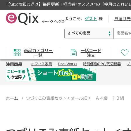
のオフィス通販サイト
【旬な情報お届け】毎月更新！担当者”オススメ”の『今月のこれい
ようこそ、
ゲスト
様
お届け先
商品カテゴリー
一括コード
一覧
注文
注目商品
オフィス家具
DocuWorks
特別価格のPC/周辺機器
ノ
ホーム
つづりこみ表紙セット＜オール紙＞ Ａ４縦 １０組