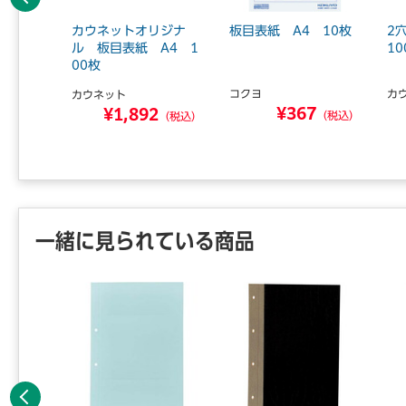
前へ
しやすい
カウネットオリジナ
板目表紙 A4 10枚
2
A4縦
ル 板目表紙 A4 1
10
00枚
コクヨ
カ
カウネット
¥367
6
¥1,892
（税込）
（税込）
（税込）
一緒に見られている商品