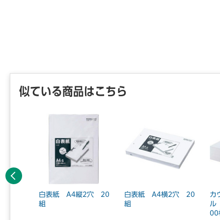
似ている商品はこちら
前へ
ット超厚
白表紙 A4縦2穴 20
白表紙 A4横2穴 20
カ
穴 10
組
組
ル
0