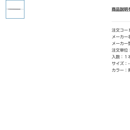
● インク
● ボ―ル
商品説明
● イン
● 単位／
注文コー
メーカー
メーカー
注文単位
入数：
１
サイズ：
-
カラー：