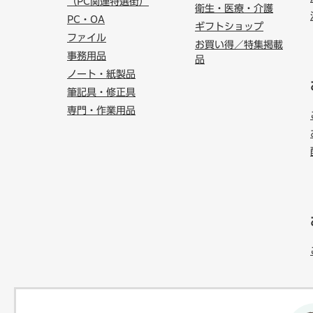
（PC関連特選街）
衛生・医療・介護
PC・OA
ギフトショップ
ファイル
お買い得／特集掲載
事務用品
品
ノート・紙製品
筆記具・修正具
専門・作業用品