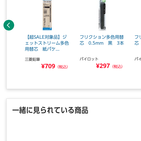
前へ
象品】ボ
【超SALE対象品】ジ
フリクション多色用替
フ
-0.5
ェットストリーム多色
芯 0.5mm 黒 3本
芯
用替芯 紙パケ...
パイロット
パ
三菱鉛筆
¥297
0
¥709
（税込）
（税込）
（税込）
一緒に見られている商品