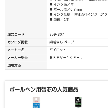
● インク色／青
● ボ―ル径／0.7mm
● インク仕様／油性染料インク（ア
● 単位／1本
注文コード
859-807
カタログ掲載
掲載なし ページ
メーカー名
パイロット
メーカー型番
ＢＲＦＶ－１０Ｆ－Ｌ
環境対応
ボールペン用替芯の人気商品