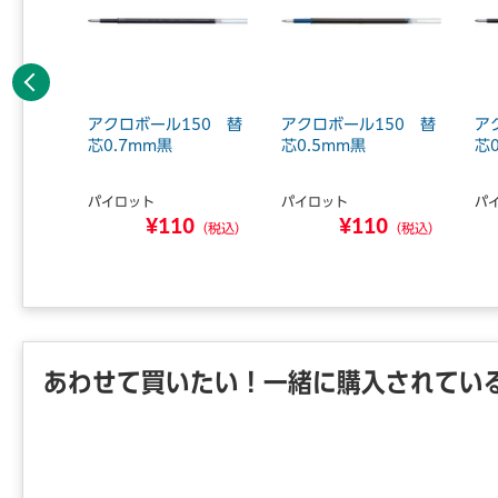
前へ
BVRF-
アクロボール150 替
アクロボール150 替
ア
緑10本
芯0.7mm黒
芯0.5mm黒
芯
パイロット
パイロット
パ
5
¥110
¥110
（税込）
（税込）
（税込）
あわせて買いたい！一緒に購入されてい