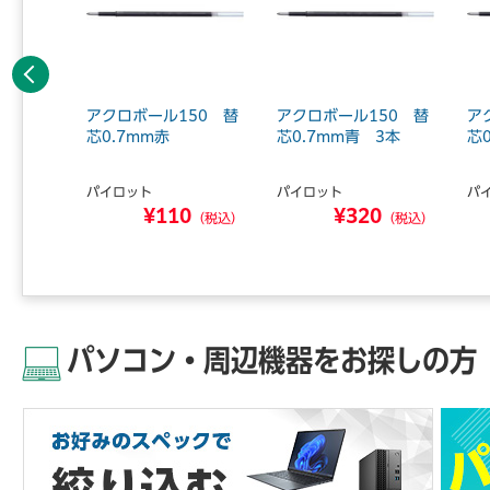
前へ
 再生紙
アクロボール150 替
アクロボール150 替
ア
0 青1
芯0.7mm赤
芯0.7mm青 3本
芯
パイロット
パイロット
パ
ャパン
¥110
¥320
7
（税込）
（税込）
（税込）
パソコン・周辺機器をお探しの方