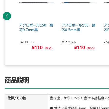
前へ
芯0.38
アクロボール150 替
アクロボール150 替
ア
黒・
芯0.7mm黒
芯0.5mm黒
芯
パイロット
パイロット
パ
¥110
¥110
6
（税込）
（税込）
（税込）
商品説明
仕様/その他
書き出しからしっかり書ける抵粘度ア
● 寸法／最大径4.0mm 全長115m