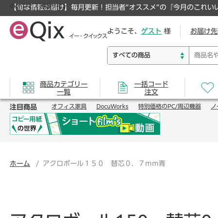
のオフィス通販サイト
【旬な情報お届け】毎月更新！担当者”オススメ”の『今月のこれい
ようこそ、
ゲスト
様
お届け先
商品カテゴリー
一括コード
一覧
注文
注目商品
オフィス家具
DocuWorks
特別価格のPC/周辺機器
ノ
ホーム
アクロボール１５０ 替芯０．７ｍｍ青