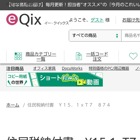
のオフィス通販サイト
【旬な情報お届け】毎月更新！担当者”オススメ”の『今月のこれい
ようこそ、
ゲスト
様
お届け先
商品カテゴリー
一括コード
一覧
注文
注目商品
オフィス家具
DocuWorks
特別価格のPC/周辺機器
ノ
ホーム
住民税納付書 Ｙ１５．１ｘＴ７ ８７４