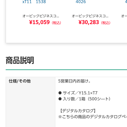
xT11 1538
4026
4
オービックビジネスコ...
オービックビジネスコ...
オー
0
¥15,059
¥30,283
（税込）
（税込）
（税込）
商品説明
仕様/その他
5営業日内お届け。
● サイズ／Y15.1×T7
● 入り数／1箱（500シ―ト）
【デジタルカタログ】
※こちらの商品のデジタルカタログペ