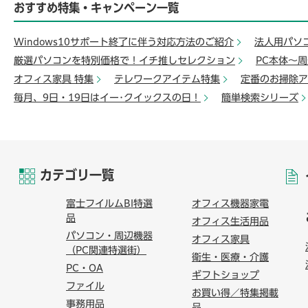
おすすめ特集・キャンペーン一覧
Windows10サポート終了に伴う対応方法のご紹介
法人用パソ
厳選パソコンを特別価格で！イチ推しセレクション
PC本体～
オフィス家具 特集
テレワークアイテム特集
定番のお掃除ア
毎月、9日・19日はイー･クイックスの日！
簡単検索シリーズ
カテゴリ一覧
富士フイルムBI特選
オフィス機器家電
品
オフィス生活用品
パソコン・周辺機器
オフィス家具
（PC関連特選街）
衛生・医療・介護
PC・OA
ギフトショップ
ファイル
お買い得／特集掲載
事務用品