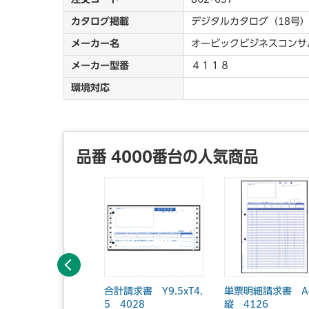
カタログ掲載
デジタルカタログ（18号）
メーカー名
オービックビジネスコンサ
メーカー型番
４１１８
環境対応
品番 4000番台の人気商品
前へ
票バインダー元帳
合計請求書 Y9.5xT4.
単票明細請求書 A
縦 4124
5 4028
縦 4126