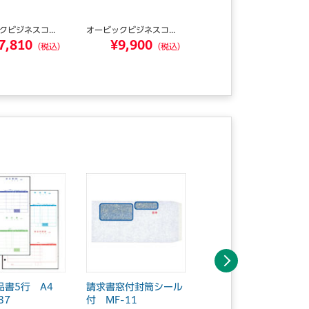
3
クビジネスコ...
オービックビジネスコ...
オービックビジネスコ...
7,810
¥9,900
¥15,059
（税込）
（税込）
（税込）
次へ
品書5行 A4
請求書窓付封筒シール
単票仕訳伝票（OBC4
37
付 MF-11
行） A4縦 5106