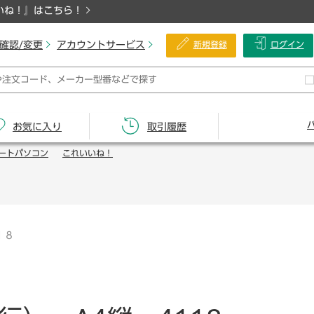
いね！』はこちら！
確認/変更
アカウントサービス
新規登録
ログイン
お気に入り
取引履歴
ートパソコン
これいいね！
１８