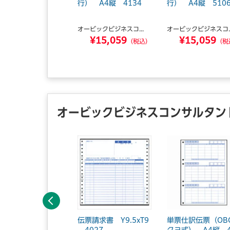
複写 50組
行） A4縦 4134
行） A4縦 510
サゴ
オービックビジネスコ...
オービックビジネスコ..
¥355
¥15,059
¥15,059
（税込）
（税込）
（税
オービックビジネスコンサルタン
前へ
票バインダー元帳
伝票請求書 Y9.5xT9
単票仕訳伝票（OB