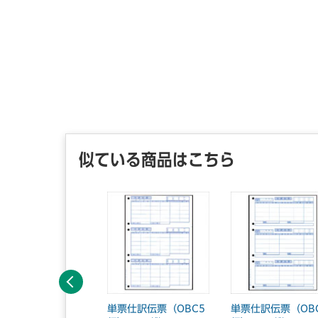
似ている商品はこちら
前へ
収証 小切手判 2
単票仕訳伝票（OBC5
単票仕訳伝票（OB