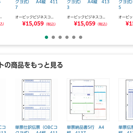
6
クヨ式） A4縦 411
クヨ式） A4縦 413
クヨ式）
7
3
5
.
オービックビジネスコ...
オービックビジネスコ...
オービッ
¥15,059
¥15,059
¥1
込）
（税込）
（税込）
トの商品をもっと見る
Cコ
単票仕訳伝票（OBCコ
単票納品書5行 A4
単票伝