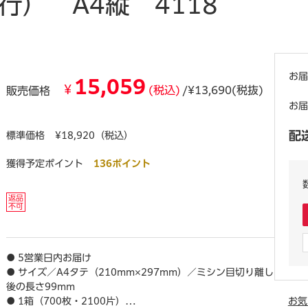
行） A4縦 4118
お届
15,059
¥
(税込)
/¥13,690(税抜)
販売価格
お届
配
標準価格
¥18,920（税込）
獲得予定ポイント
136ポイント
● 5営業日内お届け
● サイズ／A4タテ（210mm×297mm）／ミシン目切り離し
後の長さ99mm
● 1箱（700枚・2100片）
お気