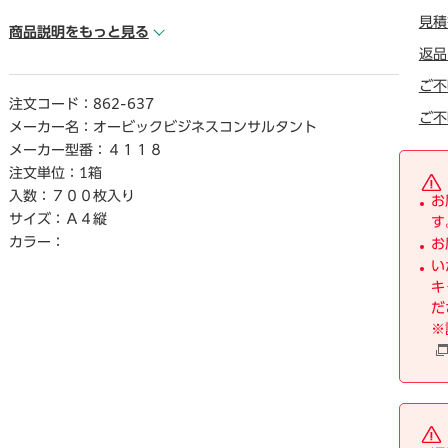
見積
【デジタルカタログ】
商品説明をもっと見る
※こちらの商品のデジタルカタログペ―ジは、画像下のリン
返品
クからご覧いただけます。
ご不
注文コード：
862-637
ご不
メーカー名：
オービックビジネスコンサルタント
メーカー型番：
４１１８
注文単位：
1箱
入数：
７００枚入り
お
サイズ：
Ａ４縦
す
カラー：
お
い
キ
だ
※