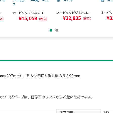
13
クヨ式） A4縦 411
縦 4137
縦 41
7
オービックビジネスコ...
オービッ
.
オービックビジネスコ...
¥32,835
¥3
¥15,059
（税込）
込）
（税込）
0mm×297mm）／ミシン目切り離し後の長さ99mm
）
カタログペ―ジは、画像下のリンクからご覧いただけます。
注文単位
1箱