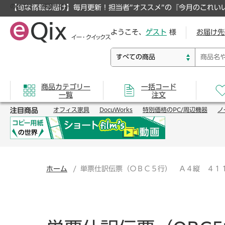
のオフィス通販サイト
【旬な情報お届け】毎月更新！担当者”オススメ”の『今月のこれい
ようこそ、
ゲスト
様
お届け先
商品カテゴリー
一括コード
一覧
注文
注目商品
オフィス家具
DocuWorks
特別価格のPC/周辺機器
ノ
ホーム
単票仕訳伝票（ＯＢＣ５行） Ａ４縦 ４１