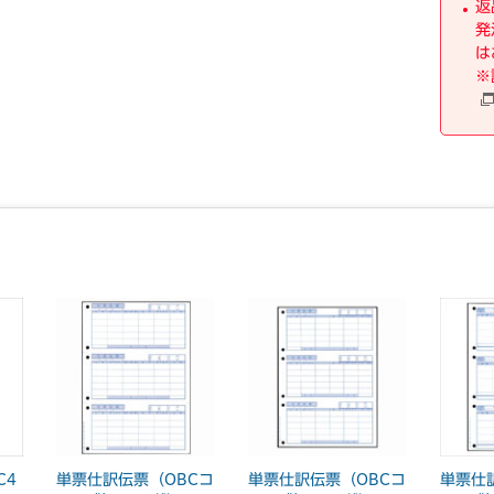
返
発
は
※
C4
単票仕訳伝票（OBCコ
単票仕訳伝票（OBCコ
単票仕