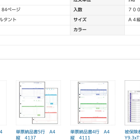
 84ページ
入数
７０
ルタント
サイズ
Ａ４
カラー
4
単票納品書5行 A4
単票納品書4行 A4
被保険
縦 4137
縦 4111
Y9.3x