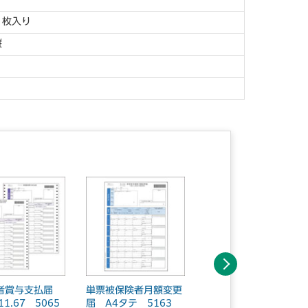
０枚入り
縦
次へ
者賞与支払届
単票被保険者月額変更
単票仕訳伝票（OBCコ
T11.67 5065
届 A4タテ 5163
クヨ式） A4縦 413