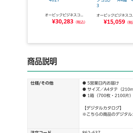
縦 4124
4027
クヨ式） A4縦 4
3
ビックビジネスコ...
オービックビジネスコ...
オービックビジネスコ..
¥15,059
¥30,283
¥15,059
（税込）
（税込）
（税
商品説明
仕様/その他
● 5営業日内お届け
● サイズ／A4タテ（21
● 1箱（700枚・2100片
【デジタルカタログ】
※こちらの商品のデジタル
注文コード
862-637