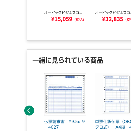
ビックビジネスコ...
オービックビジネスコ...
オービックビジネスコ..
¥15,059
¥15,059
¥32,835
（税込）
（税込）
（税
一緒に見られている商品
前へ
ムクリップ 大 28
伝票請求書 Y9.5xT9
単票仕訳伝票（OB
m 約1000本入
4027
クヨ式） A4縦 4