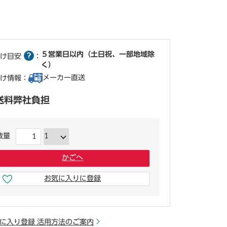
５営業日以内（土日祝、一部地域除
け目安
：
く）
メーカー直送
け情報：
送料弊社負担
数量
かごへ
お気に入りに登録
少しでも気になったらここをクリック
に入り登録 活用方法のご案内