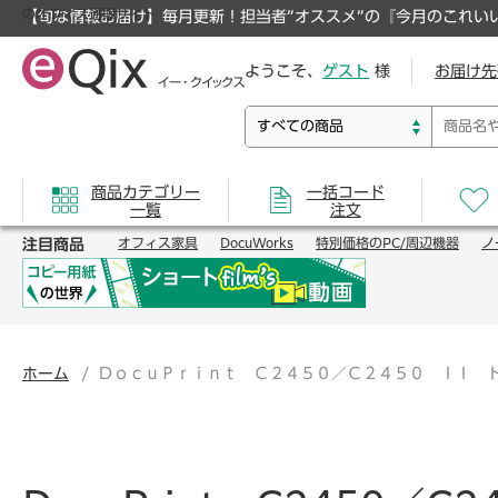
のオフィス通販サイト
【旬な情報お届け】毎月更新！担当者”オススメ”の『今月のこれい
ようこそ、
ゲスト
様
お届け先
商品カテゴリー
一括コード
一覧
注文
注目商品
オフィス家具
DocuWorks
特別価格のPC/周辺機器
ノ
ホーム
ＤｏｃｕＰｒｉｎｔ Ｃ２４５０／Ｃ２４５０ ＩＩ 