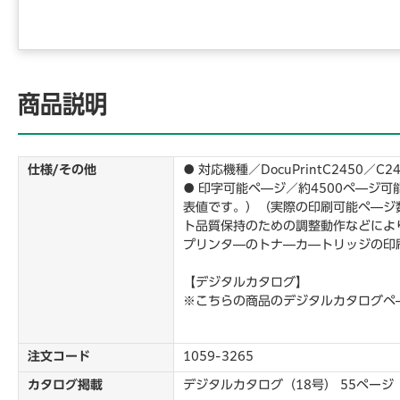
商品説明
仕様/その他
● 対応機種／DocuPrintC2450／C24
● 印字可能ペ―ジ／約4500ペ―ジ可能
表値です。）（実際の印刷可能ペ―ジ
ト品質保持のための調整動作などにより変
プリンタ―のトナ―カ―トリッジの印
【デジタルカタログ】
※こちらの商品のデジタルカタログペ
注文コード
1059-3265
カタログ掲載
デジタルカタログ（18号） 55ページ