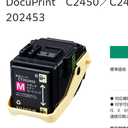
DocuPrint C2450
202453
標準価格
● 対応機種
● 印字
IS X 
連続印刷
は、印刷