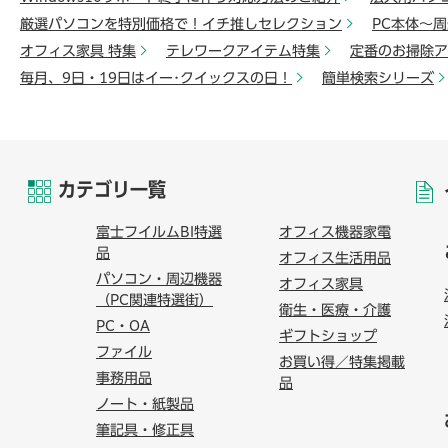
厳選パソコンを特別価格で！イチ推しセレクション
PC本体～
オフィス家具 特集
テレワークアイテム特集
定番のお掃除ア
毎月、9日・19日はイー･クイックスの日！
簡単検索シリーズ
カテゴリ一覧
富士フイルムBI特選
オフィス機器家電
品
オフィス生活用品
パソコン・周辺機器
オフィス家具
（PC関連特選街）
衛生・医療・介護
PC・OA
ギフトショップ
ファイル
お買い得／特集掲載
事務用品
品
ノート・紙製品
筆記具・修正具