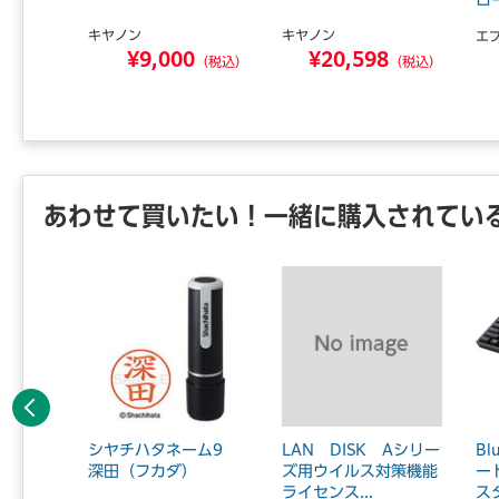
ロ
キヤノン
キヤノン
エ
2
¥9,000
¥20,598
（税込）
（税込）
（税込）
あわせて買いたい！一緒に購入されてい
前へ
ンタ用
シヤチハタネーム9
LAN DISK Aシリー
Bl
 65
深田（フカダ）
ズ用ウイルス対策機能
ー
ライセンス...
スタ