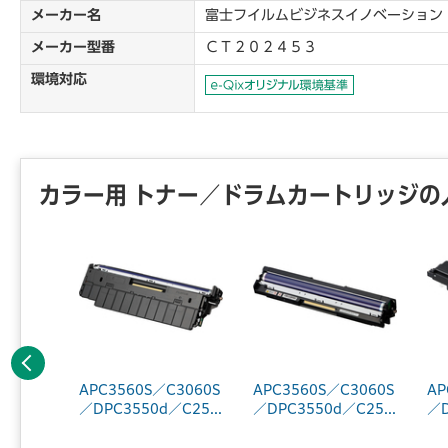
メーカー名
富士フイルムビジネスイノベーション
メーカー型番
ＣＴ２０２４５３
環境対応
カラー用 トナー／ドラムカートリッジの
前へ
 C320
APC3560S／C3060S
APC3560S／C3060S
AP
32...
／DPC3550d／C25...
／DPC3550d／C25...
／D