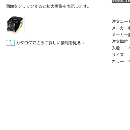
体の電源
商品説明
画像をクリックすると拡大画像を表示します。
めの調整
ります。）
―ザ―プ
注文コー
定するた
メーカー
メーカー
【デジタ
注文単位
カタログでさらに詳しい情報を見る
※こちら
入数：
１
らご覧い
サイズ：
-
カラー：