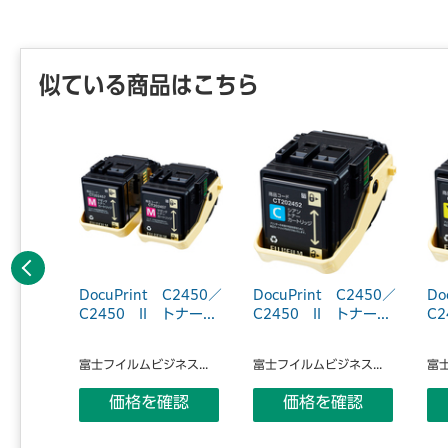
似ている商品はこちら
前へ
P500d
DocuPrint C2450／
DocuPrint C2450／
Do
カート
C2450 II トナー...
C2450 II トナー...
C2
富士フイルムビジネス...
富士フイルムビジネス...
富士
ス...
価格を確認
価格を確認
認