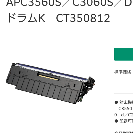
APC3560S／C3060S／
ドラムK CT350812
標準価格
● 対応機種
C3550 
0 d／C2
● 印刷
品のトナ