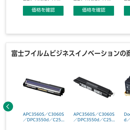
価格を確認
価格を確認
認
富士フイルムビジネスイノベーションの
前へ
C2450／
APC3560S／C3060S
APC3560S／C3060S
Do
ナー...
／DPC3550d／C25...
／DPC3550d／C25...
d／