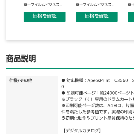
ス...
富士フイルムビジネス...
富士フイルムビジネス...
富士
認
価格を確認
価格を確認
商品説明
仕様/その他
● 対応機種：ApeosPrint C3560 
0
● 印刷可能ペ―ジ：約24000ペ―
※ブラック（K ）専用のドラムカ―ト
※印刷可能ペ―ジ数は、A4ヨコ、片面
件を満たした参考値です。実際の印刷
う初期化動作やプリント品質保持のた
【デジタルカタログ】