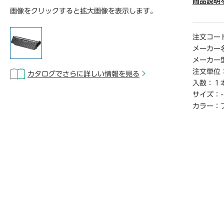
※ブラッ
商品説明
画像をクリックすると拡大画像を表示します。
※印刷可
0%、カ
連続プリ
注文コー
能ペ―ジ
メーカー
度・湿度
メーカー
プリント
注文単位
カタログでさらに詳しい情報を見る
がありま
入数：
１
サイズ：
-
【デジタ
※こちら
カラー：
らご覧い