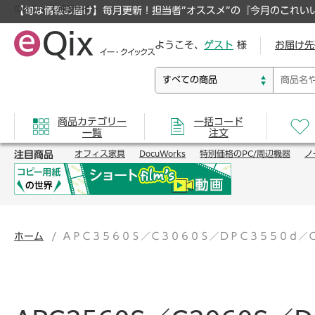
のオフィス通販サイト
【旬な情報お届け】毎月更新！担当者”オススメ”の『今月のこれい
ようこそ、
ゲスト
様
お届け先
商品カテゴリー
一括コード
一覧
注文
注目商品
オフィス家具
DocuWorks
特別価格のPC/周辺機器
ノ
ホーム
ＡＰＣ３５６０Ｓ／Ｃ３０６０Ｓ／ＤＰＣ３５５０ｄ／