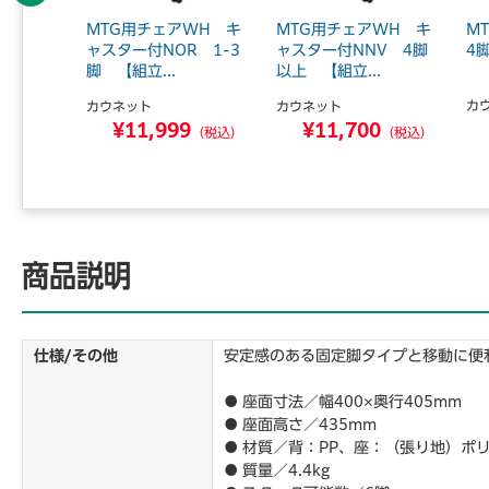
WH N
MTG用チェアWH キ
MTG用チェアWH キ
M
【組立サ
ャスター付NOR 1-3
ャスター付NNV 4脚
4
脚 【組立...
以上 【組立...
カ
カウネット
カウネット
0
¥11,999
¥11,700
（税込）
（税込）
（税込）
商品説明
仕様/その他
安定感のある固定脚タイプと移動に便
● 座面寸法／幅400×奥行405mm
● 座面高さ／435mm
● 材質／背：PP、座：（張り地）
● 質量／4.4kg