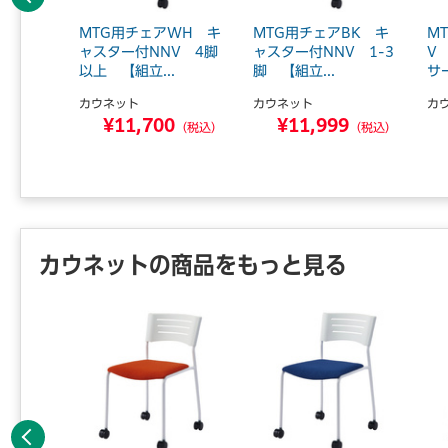
前へ
K キャ
MTG用チェアWH キ
MTG用チェアBK キ
M
4脚
ャスター付NNV 4脚
ャスター付NNV 1-3
V
以上 【組立...
脚 【組立...
サ
カウネット
カウネット
カ
0
¥11,700
¥11,999
（税込）
（税込）
（税込）
カウネットの商品をもっと見る
前へ