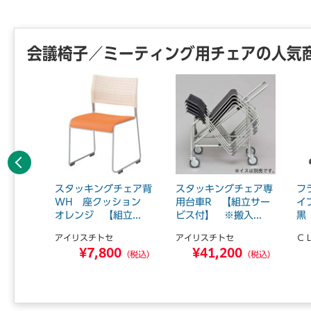
会議椅子／ミーティング用チェアの人気
前へ
ツールブ
スタッキングチェア背
スタッキングチェア専
フ
サービス
WH 座クッション
用台車R 【組立サー
イ
オレンジ 【組立...
ビス付】 ※搬入...
黒
アイリスチトセ
アイリスチトセ
Ｃ
0
¥7,800
¥41,200
（税込）
（税込）
（税込）