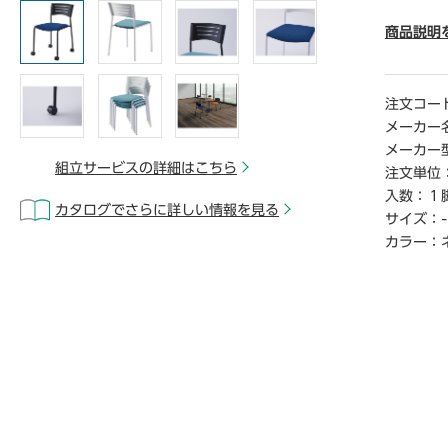
● 座面高
● 材質
商品説明
ン、本体
● 質量／4
● スタ
注文コー
● 生産国
メーカー
● 単位
メーカー
● 「組
組立サービスの詳細はこちら
注文単位
ら開梱・
入数：
１
立サ―ビ
カタログでさらに詳しい情報を見る
サイズ：
-
さい。
※この商
カラー：
外となり
【返品に
※この商
【デジタ
※こちら
らご覧い