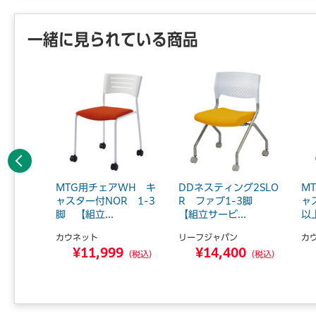
一緒に見られている商品
前へ
BK キ
MTG用チェアWH キ
DDネスティング2SLO
M
 1-3
ャスター付NOR 1-3
R ファブ1-3脚
ャ
脚 【組立...
【組立サービ...
以
カウネット
リーフジャパン
カ
9
¥11,999
¥14,400
（税込）
（税込）
（税込）