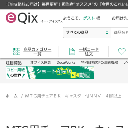
のオフィス通販サイト
【旬な情報お届け】毎月更新！担当者”オススメ”の『今月のこれい
ようこそ、
ゲスト
様
お届け先
商品カテゴリー
一括コード
一覧
注文
注目商品
オフィス家具
DocuWorks
特別価格のPC/周辺機器
ノ
ホーム
ＭＴＧ用チェアＢＫ キャスター付ＮＮＶ ４脚以上 