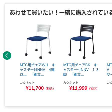
あわせて買いたい！一緒に購入されてい
前へ
K キャ
MTG用チェアWH キ
MTG用チェアBK キ
M
4脚
ャスター付NNV 4脚
ャスター付NNV 1-3
V
以上 【組立...
脚 【組立...
サ
カウネット
カウネット
カ
0
¥11,700
¥11,999
（税込）
（税込）
（税込）