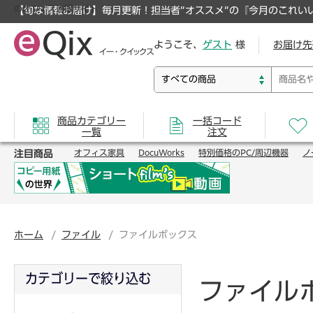
のオフィス通販サイト
【旬な情報お届け】毎月更新！担当者”オススメ”の『今月のこれい
ようこそ、
ゲスト
様
お届け先
商品カテゴリー
一括コード
一覧
注文
注目商品
オフィス家具
DocuWorks
特別価格のPC/周辺機器
ノ
ホーム
ファイル
ファイルボックス
カテゴリーで絞り込む
ファイル