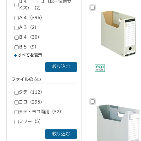
Ｂ４ １／３（統一伝票サ
イズ）（2）
Ａ４（396）
Ａ３（2）
Ｂ４（30）
Ｂ５（9）
すべてを表示
絞り込む
ファイルの向き
タテ（112）
ヨコ（295）
タテ・ヨコ両用（32）
フリー（5）
絞り込む