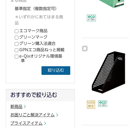
まる商品
基準指定（複数指定可）
＊いずれかにあてはまる商
品
エコマーク商品
グリーンマーク
グリーン購入法適合
GPNエコ商品ねっと掲載
e-Qixオリジナル環境基
準
絞り込む
おすすめで絞り込む
新商品
お困りごと解決アイテム
プライスアイテム